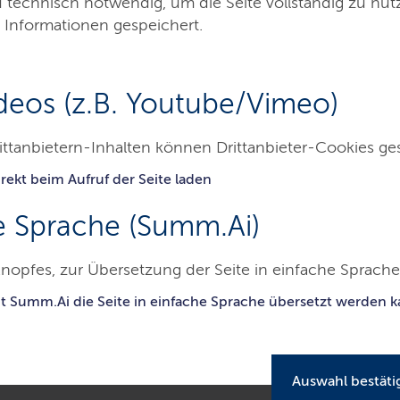
d technisch notwendig, um die Seite vollständig zu nu
 Informationen gespeichert.
deos (z.B. Youtube/Vimeo)
ittanbietern-Inhalten können Drittanbieter-Cookies ge
rekt beim Aufruf der Seite laden
Besucher & Service
Ausbildung & Beruf
e Sprache (Summ.Ai)
nopfes, zur Übersetzung der Seite in einfache Sprache 
mtsgericht Bad Segeberg
Aufgaben
Mediation
it Summ.Ai die Seite in einfache Sprache übersetzt werden 
Auswahl bestäti