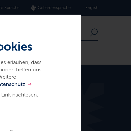
te Sprache
Gebärdensprache
English
ookies
es erlauben, dass
ationen helfen uns
Weitere
atenschutz
 Link nachlesen: