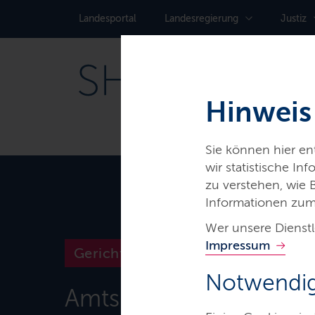
Landes­portal
Landes­regierung
Justiz
Hinweis
Sie können hier e
wir statistische I
zu verstehen, wie
Informationen zum
Wer unsere Dienstl
Impressum
Gerichte & Justizbehörden
Notwendig
Amtsgericht Bad Sege