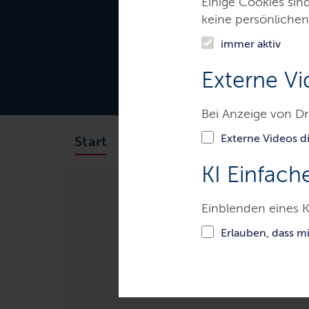
Einige Cookies sin
keine persönlichen
immer aktiv
Externe Vi
Bei Anzeige von Dr
Externe Videos di
Das Gericht
Aufgaben
Start
KI Einfach
Einblenden eines K
Gerichte & Justizbehörden
A
Erlauben, dass m
Mediation