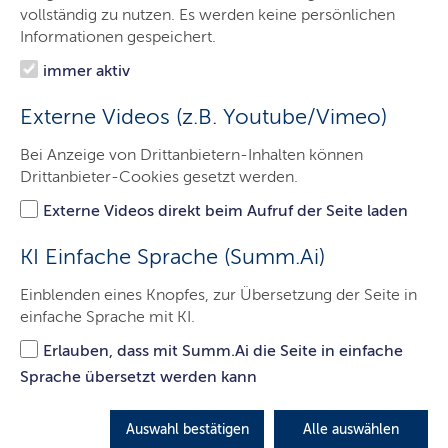
Das Gericht
vollständig zu nutzen. Es werden keine persönlichen
Informationen gespeichert.
Aufgaben
immer aktiv
Besucher & Service
Externe Videos (z.B. Youtube/Vimeo)
Ausbildung & Beruf
Bei Anzeige von Drittanbietern-Inhalten können
Kontakt
Drittanbieter-Cookies gesetzt werden.
Externe Videos direkt beim Aufruf der Seite laden
Landwirtschaftssachen
KI Einfache Sprache (Summ.Ai)
Einblenden eines Knopfes, zur Übersetzung der Seite in
Hier finden Sie die wichtigsten Informationen zu
einfache Sprache mit KI.
Landwirtschaftssachen.
Erlauben, dass mit Summ.Ai die Seite in einfache
LETZTE AKTUALISIERUNG: 29.11.2021
Sprache übersetzt werden kann
Auswahl bestätigen
Alle auswählen