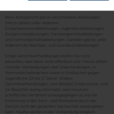
Allgemeine Hinweise zur Teilnahme an
Gerichtsverhandlungen
Beim Amtsgericht gibt es verschiedene Abteilungen.
Hierzu zählen unter anderem
Erwachsenenstrafabteilungen, Jugendstrafabteilungen,
Zivilgerichtsabteilungen, Familiengerichtsabteilungen
und Vormundschaftsabteilungen. Daneben gibt es unter
anderem die Nachlass- und Grundbuchabteilungen.
Einige Gerichtsverhandlungen dürfen Sie nicht
besuchen, weil diese nicht öffentlich sind. Hierzu zählen
mitunter Verhandlungen über Ehescheidungen, in
Vormundschaftssachen sowie in Strafsachen gegen
Jugendliche (14 bis 17 Jahre). Andere
Gerichtsverhandlungen, zum Beispiel Zivilprozesse, sind
für Besucher wenig informativ, weil meist ein
schriftliches Verfahren vorausgegangen ist und die
Einführung in den Sach- und Streitstand durch das
Gericht nicht den gesamten Sachverhalt wiedergeben
kann. Häufig werden in der Verhandlung lediglich