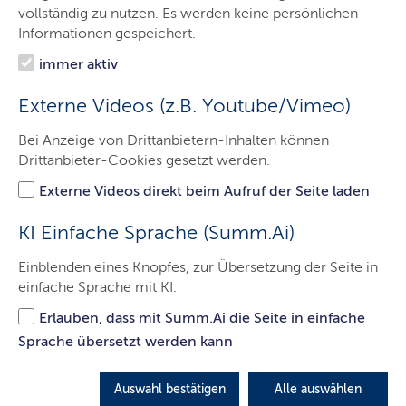
Das Gericht
vollständig zu nutzen. Es werden keine persönlichen
Informationen gespeichert.
Aufgaben
immer aktiv
Besucher & Service
Externe Videos (z.B. Youtube/Vimeo)
Ausbildung & Beruf
Bei Anzeige von Drittanbietern-Inhalten können
Kontakt
Drittanbieter-Cookies gesetzt werden.
Externe Videos direkt beim Aufruf der Seite laden
Besuch von
KI Einfache Sprache (Summ.Ai)
Gerichtsverhandlungen
Einblenden eines Knopfes, zur Übersetzung der Seite in
einfache Sprache mit KI.
LETZTE AKTUALISIERUNG: 01.03.2022
Erlauben, dass mit Summ.Ai die Seite in einfache
Sprache übersetzt werden kann
Auswahl bestätigen
Alle auswählen