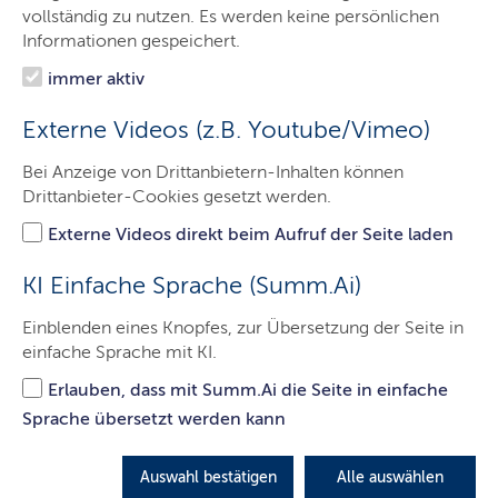
Das Gericht
vollständig zu nutzen. Es werden keine persönlichen
Informationen gespeichert.
Aufgaben
immer aktiv
Besucher & Service
Externe Videos (z.B. Youtube/Vimeo)
Ausbildung & Beruf
Bei Anzeige von Drittanbietern-Inhalten können
Kontakt
Drittanbieter-Cookies gesetzt werden.
Externe Videos direkt beim Aufruf der Seite laden
Zeugeninformationen
KI Einfache Sprache (Summ.Ai)
Einblenden eines Knopfes, zur Übersetzung der Seite in
einfache Sprache mit KI.
Einlasskontrolle
Erlauben, dass mit Summ.Ai die Seite in einfache
Sprache übersetzt werden kann
Besuch von Gerichtsverhandlungen
Auswahl bestätigen
Alle auswählen