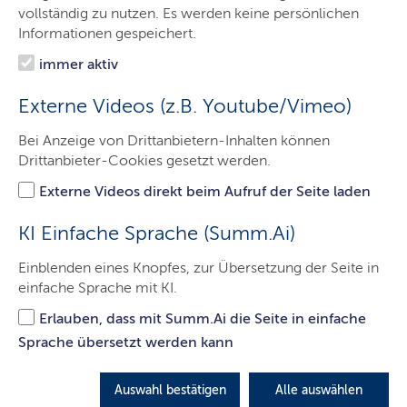
Organisation
vollständig zu nutzen. Es werden keine persönlichen
Informationen gespeichert.
Themen
immer aktiv
Presse
Externe Videos (z.B. Youtube/Vimeo)
Service
Bei Anzeige von Drittanbietern-Inhalten können
Kontakt
Drittanbieter-Cookies gesetzt werden.
Externe Videos direkt beim Aufruf der Seite laden
KI Einfache Sprache (Summ.Ai)
Einblenden eines Knopfes, zur Übersetzung der Seite in
einfache Sprache mit KI.
Auf Mastodon teilen
Erlauben, dass mit Summ.Ai die Seite in einfache
Sprache übersetzt werden kann
In Whatsapp teilen
Auswahl bestätigen
Alle auswählen