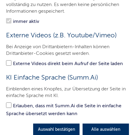
Organisation
vollständig zu nutzen. Es werden keine persönlichen
Informationen gespeichert.
Themen
immer aktiv
Presse
Externe Videos (z.B. Youtube/Vimeo)
Service
Bei Anzeige von Drittanbietern-Inhalten können
Kontakt
Drittanbieter-Cookies gesetzt werden.
Externe Videos direkt beim Aufruf der Seite laden
Kontakt zur Pressestelle
KI Einfache Sprache (Summ.Ai)
Einblenden eines Knopfes, zur Übersetzung der Seite in
einfache Sprache mit KI.
Erlauben, dass mit Summ.Ai die Seite in einfache
Landesamt für Umwelt
Sprache übersetzt werden kann
Auswahl bestätigen
Alle auswählen