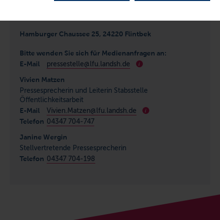
Hamburger Chaussee 25, 24220 Flintbek
Bitte wenden Sie sich für Medienanfragen an:
E-Mail
pressestelle@lfu.landsh.de
i
Vivien Matzen
Pressesprecherin und Leiterin Stabsstelle
Öffentlichkeitsarbeit
E-Mail
Vivien.Matzen@lfu.landsh.de
i
Telefon
04347 704-747
Janine Wergin
Stellvertretende Pressesprecherin
Telefon
04347 704-198