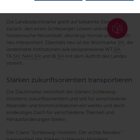
Bekannte Elemente
Die Landesdachmarke greift auf bekannte Elemente
zurück: den einen Schleswiger Löwen und das
holsteinische Nesselblatt, allerdings formal und farblich
neu interpretiert. Ebenfalls neu ist die Wortmarke
SH
, die
landesnahe Institutionen wie beispielsweise WT.
SH
,
TA.
SH
,
NAH.SH
und IB.
SH
mit dem Auftritt des Landes
vereint.
Stärken zukunftsorientiert transportieren
Die Dachmarke vermittelt die Stärken Schleswig-
Holsteins zukunftsorientiert und soll für verschiedene
Absender und Kommunikatoren ein weites und doch
eindeutiges Dach für verschiedene Themen und
Herausforderungen bieten.
Der
Claim
"Schleswig-Holstein. Der echte Norden."
transportiert die Stärken Schleswig-Holsteins