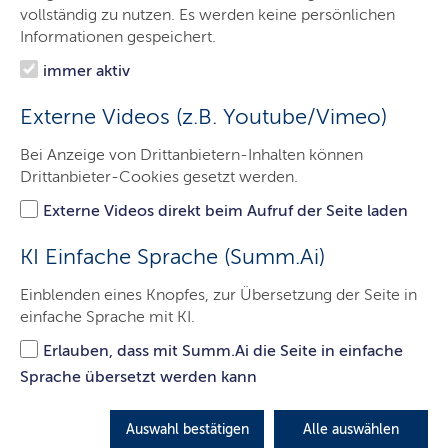
vollständig zu nutzen. Es werden keine persönlichen
Informationen gespeichert.
Landesdachmarke
immer aktiv
Externe Videos (z.B. Youtube/Vimeo)
Seit inzwischen über zehn Jahren tritt die
Landesregierung Schleswig-Holstein mit einem
Bei Anzeige von Drittanbietern-Inhalten können
einheitlichen, verbindlichen Corporate Design auf.
Drittanbieter-Cookies gesetzt werden.
LETZTE AKTUALISIERUNG: 19.11.2024
Externe Videos direkt beim Aufruf der Seite laden
Inhalte dieser Seite
KI Einfache Sprache (Summ.Ai)
D
ie landesübergreifende Dachmarke gibt der
Einblenden eines Knopfes, zur Übersetzung der Seite in
Landesverwaltung und allen Landesorganisationen,
einfache Sprache mit KI.
Unternehmen, Vereinen und Verbänden sowie weiteren
Erlauben, dass mit Summ.Ai die Seite in einfache
Einrichtungen die Möglichkeit eines geschlossenen
Sprache übersetzt werden kann
Auftritts. Visualisierter Bestandteil des Markenkonzepts
ist die abgebildete Wort-Bild-Marke mit dem
Claim
"Schleswig-Holstein. Der echte Norden."
Auswahl bestätigen
Alle auswählen