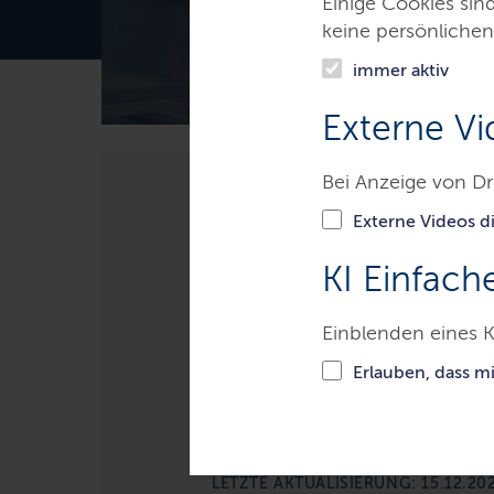
Einige Cookies sin
keine persönlichen
immer aktiv
Externe Vi
Bei Anzeige von Dr
Themen
Finanzen
Versor
Externe Videos di
KI Einfach
Versorgungsre
Einblenden eines K
Erlauben, dass m
Die Beamtenversorgung stellt d
ist ein eigenständiges System 
LETZTE AKTUALISIERUNG: 15.12.20