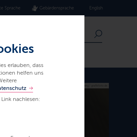
te Sprache
Gebärdensprache
English
ookies
es erlauben, dass
ationen helfen uns
Weitere
© R. Seeberg / grafikfoto.de
atenschutz
 Link nachlesen: