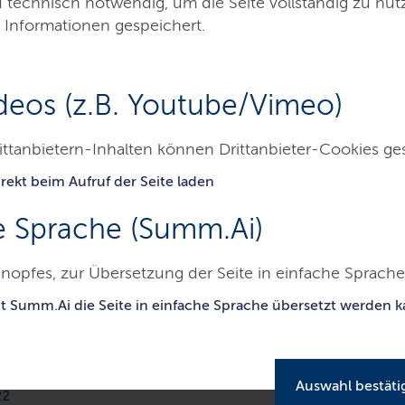
d technisch notwendig, um die Seite vollständig zu nu
 Informationen gespeichert.
deos (z.B. Youtube/Vimeo)
ittanbietern-Inhalten können Drittanbieter-Cookies ge
gungsrecht
rekt beim Aufruf der Seite laden
e Sprache (Summ.Ai)
cht
nopfes, zur Übersetzung der Seite in einfache Sprache 
it Summ.Ai die Seite in einfache Sprache übersetzt werden 
ie Alterssicherung für Beamt:innen dar. Sie
der sozialen Sicherung.
Auswahl bestäti
22