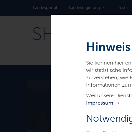
Landes­portal
Landes­regierung
Justiz
Hinweis
Sie können hier e
wir statistische I
zu verstehen, wie
Informationen zum
Wer unsere Dienstl
Thema
Impressum
Versorgu
Notwendig