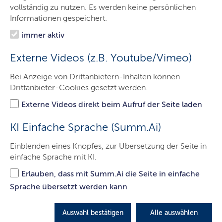
Ministerin
vollständig zu nutzen. Es werden keine persönlichen
Informationen gespeichert.
Ministerium
immer aktiv
Themen
Externe Videos (z.B. Youtube/Vimeo)
Presse
Bei Anzeige von Drittanbietern-Inhalten können
Service
Drittanbieter-Cookies gesetzt werden.
Kontakt
Externe Videos direkt beim Aufruf der Seite laden
Leichte Sprache
KI Einfache Sprache (Summ.Ai)
Einblenden eines Knopfes, zur Übersetzung der Seite in
einfache Sprache mit KI.
Landesförderung für Sprachkurse
Erlauben, dass mit Summ.Ai die Seite in einfache
Das Land fördert Sprachkurse für Geflüchtete mit 4,9
Sprache übersetzt werden kann
Mio. Euro – ein wichtiger Beitrag zur Integration.
Auswahl bestätigen
Alle auswählen
LETZTE AKTUALISIERUNG: 08.05.2025