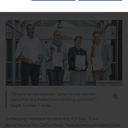
Inhalte dieser Seite
© Sozialministerium
"Unsere landeseigenen Sprachkurse werden
weiterhin in erheblichem Umfang gefördert“,
sagte Schiller-Tobies
Schleswig-Holstein fördert mit 4,9
Mio.
Euro
Sprachkurse für Geflüchtete. Sozialstaatssekretärin Silke