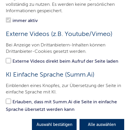
Bevollmächtigte
vollständig zu nutzen. Es werden keine persönlichen
Informationen gespeichert.
Aufgaben
immer aktiv
Gebäude
Externe Videos (z.B. Youtube/Vimeo)
Veranstaltungen
Bei Anzeige von Drittanbietern-Inhalten können
Service
Drittanbieter-Cookies gesetzt werden.
Podcast
Externe Videos direkt beim Aufruf der Seite laden
Welcome (EN)
KI Einfache Sprache (Summ.Ai)
Einblenden eines Knopfes, zur Übersetzung der Seite in
einfache Sprache mit KI.
Podcast der Landesvertretung
Erlauben, dass mit Summ.Ai die Seite in einfache
Schleswig-Holstein
Sprache übersetzt werden kann
In unserer Podcast-Reihe "Alles, was Wissen schafft"
sprechen wir mit klugen Köpfen aus Schleswig-
Auswahl bestätigen
Alle auswählen