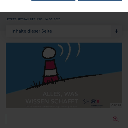
Holstein über Geschichte, Kultur, Technologie und
Gesellschaft.
LETZTE AKTUALISIERUNG: 14.03.2025
Inhalte dieser Seite
© LV SH