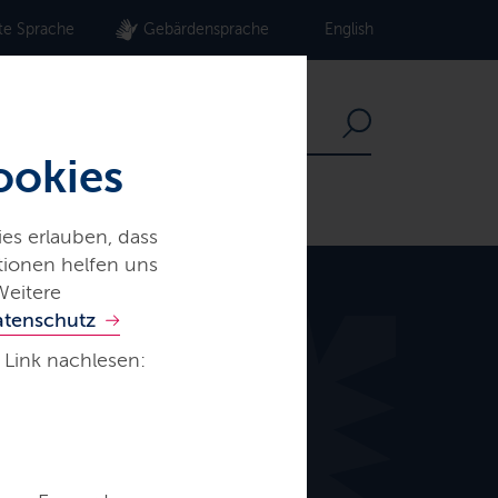
te Sprache
Gebärdensprache
English
ookies
es erlauben, dass
ationen helfen uns
Weitere
atenschutz
 Link nachlesen: