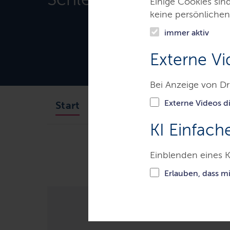
Einige Cookies sin
keine persönlichen
immer aktiv
Externe Vi
Bei Anzeige von Dr
Externe Videos di
Organisation
Service
Start
KI Einfach
Ministerien & Behörden
Land
Einblenden eines K
Erlauben, dass m