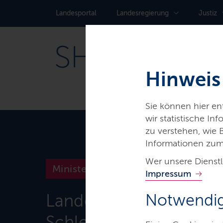
Landes­portal
Landes­regierung
Justiz
Hinweis
Sie können hier e
wir statistische I
zu verstehen, wie
Informationen zum
Wer unsere Dienstl
Ministerien & Behörden
Impressum
Landeslabor
Notwendig
Schleswig-Holstein