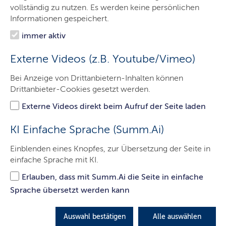
Ministerin
vollständig zu nutzen. Es werden keine persönlichen
Informationen gespeichert.
Ministerium
immer aktiv
Themen
Externe Videos (z.B. Youtube/Vimeo)
Presse
Bei Anzeige von Drittanbietern-Inhalten können
Leichte Sprache
Drittanbieter-Cookies gesetzt werden.
Service
Externe Videos direkt beim Aufruf der Seite laden
Kontakt
KI Einfache Sprache (Summ.Ai)
Einblenden eines Knopfes, zur Übersetzung der Seite in
einfache Sprache mit KI.
Bestens vorbereitet
Erlauben, dass mit Summ.Ai die Seite in einfache
Bei einer Großübung in Plön trainierten am
Sprache übersetzt werden kann
vergangenen Wochenende mehr als 300 Einsatzkräfte
den Katastrophenfall. Zwischenzeitlich mittendrin:
Auswahl bestätigen
Alle auswählen
eine beeindruckte Innenministerin.