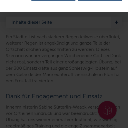
LETZTE AKTUALISIERUNG: 30.09.2025
Inhalte dieser Seite
Ein Stadtteil ist nach starkem Regen teilweise überflutet,
weiterer Regen ist angekündigt und ganze Teile der
Ortschaft drohen abgeschnitten zu werden. Dieses
Szenario war am vergangen Wochenende Gott sei Dank
nicht real, sondern Teil einer großangelegten Übung, bei
der 300 Einsatzkräfte aus ganz Schleswig-Holstein auf
dem Gelände der Marineunteroffiziersschule in Plön für
den Ernstfall trainierten.
Dank für Engagement und Einsatz
Innenministerin Sabine Sütterlin-Waack verschaffte sich
vor Ort einen Eindruck und war beeindruckt: "
Diese
Übung hat uns wieder einmal verdeutlicht, wie wichtig
regelmäßiges Training und die enge Zusammenarbeit