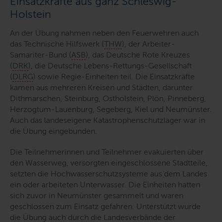
Einsatzkräfte aus ganz Schleswig-
Holstein
An der Übung nahmen neben den Feuerwehren auch
das Technische Hilfswerk (
THW
), der Arbeiter-
Samariter-Bund (
ASB
), das Deutsche Rote Kreuzes
(
DRK
), die Deutsche Lebens-Rettungs-Gesellschaft
(
DLRG
) sowie Regie-Einheiten teil. Die Einsatzkräfte
kamen aus mehreren Kreisen und Städten, darunter
Dithmarschen, Steinburg, Ostholstein, Plön, Pinneberg,
Herzogtum-Lauenburg, Segeberg, Kiel und Neumünster.
Auch das landeseigene Katastrophenschutzlager war in
die Übung eingebunden.
Die Teilnehmerinnen und Teilnehmer evakuierten über
den Wasserweg, versorgten eingeschlossene Stadtteile,
setzten die Hochwasserschutzsysteme aus dem Landes
ein oder arbeiteten Unterwasser. Die Einheiten hatten
sich zuvor in Neumünster gesammelt und waren
geschlossen zum Einsatz gefahren. Unterstützt wurde
die Übung auch durch die Landesverbände der