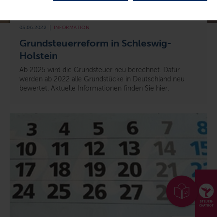
© M. Staudt / grafikfoto.de
03.06.2022
INFORMATION
Grundsteuerreform in Schleswig-
Holstein
Ab 2025 wird die Grundsteuer neu berechnet. Dafür
werden ab 2022 alle Grundstücke in Deutschland neu
bewertet. Aktuelle Informationen finden Sie hier.