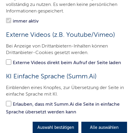
Ministerin
vollständig zu nutzen. Es werden keine persönlichen
Informationen gespeichert.
Ministerium
immer aktiv
Themen
Externe Videos (z.B. Youtube/Vimeo)
Presse
Bei Anzeige von Drittanbietern-Inhalten können
Leichte Sprache
Drittanbieter-Cookies gesetzt werden.
Service
Externe Videos direkt beim Aufruf der Seite laden
Kontakt
KI Einfache Sprache (Summ.Ai)
Einblenden eines Knopfes, zur Übersetzung der Seite in
einfache Sprache mit KI.
Hinweise zur elektronischen
Erlauben, dass mit Summ.Ai die Seite in einfache
Kommunikation
Sprache übersetzt werden kann
LETZTE AKTUALISIERUNG: 14.01.2025
Auswahl bestätigen
Alle auswählen