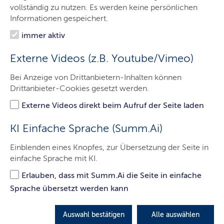
80 Jahre Schleswig-Holstein:
vollständig zu nutzen. Es werden keine persönlichen
Gemeinsam gewachsen
Informationen gespeichert.
immer aktiv
2026 wird Schleswig-Holstein 80 Jahre alt – und der
echte Norden feiert! Das ganze Jahr über laden vielfältige
Externe Videos (z.B. Youtube/Vimeo)
Veranstaltungen zum Mitmachen ein. Seien Sie dabei!
Bei Anzeige von Drittanbietern-Inhalten können
Drittanbieter-Cookies gesetzt werden.
© T. Eisenkrätzer / grafikfoto.de
Externe Videos direkt beim Aufruf der Seite laden
KI Einfache Sprache (Summ.Ai)
Einblenden eines Knopfes, zur Übersetzung der Seite in
einfache Sprache mit KI.
Zum Veranstaltungskalender
Erlauben, dass mit Summ.Ai die Seite in einfache
Sprache übersetzt werden kann
© M. Staudt / grafikfoto.de
Auswahl bestätigen
Alle auswählen