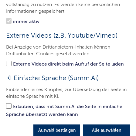
Das Gericht
vollständig zu nutzen. Es werden keine persönlichen
Informationen gespeichert.
Aufgaben
immer aktiv
Besucher & Service
Externe Videos (z.B. Youtube/Vimeo)
Presse & Medien
Bei Anzeige von Drittanbietern-Inhalten können
Ausbildung & Beruf
Drittanbieter-Cookies gesetzt werden.
Kontakt
Externe Videos direkt beim Aufruf der Seite laden
KI Einfache Sprache (Summ.Ai)
Erreichbarkeit
Einblenden eines Knopfes, zur Übersetzung der Seite in
einfache Sprache mit KI.
LETZTE AKTUALISIERUNG: 28.02.2022
Erlauben, dass mit Summ.Ai die Seite in einfache
Sprache übersetzt werden kann
Auswahl bestätigen
Alle auswählen