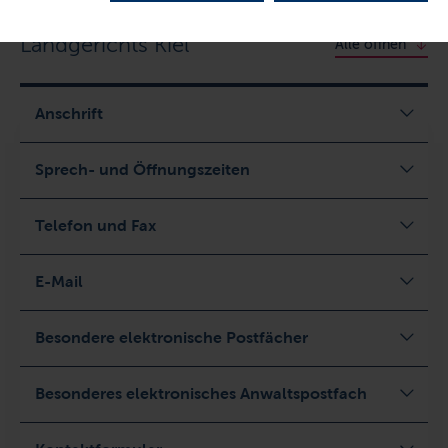
Kontaktinformationen des
Landgerichts Kiel
Alle öffnen
Anschrift
Sprech- und Öffnungszeiten
Telefon und Fax
E-Mail
Besondere elektronische Postfächer
Besonderes elektronisches Anwaltspostfach