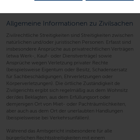
Allgemeine Informationen zu Zivilsachen
Zivilrechtliche Streitigkeiten sind Streitigkeiten zwischen
natürlichen und/oder juristischen Personen. Erfasst sind
insbesondere Ansprüche aus privatrechtlichen Verträgen
(etwa Werk-, Kauf- oder Dienstverträge) sowie
Ansprüche wegen Verletzung privater Rechte
(beispielsweise Eigentum oder Besitz, Schadensersatz
für Sachbeschädigungen, Ehrverletzungen oder
Körperverletzungen). Die örtliche Zuständigkeit de
Zivilgerichts ergibt sich regelmäßig aus dem Wohnsitz
der/des Beklagten, aus dem Erfüllungsort oder
demjenigen Ort von Miet- oder Pachträumlichkeiten,
aber auch aus dem Ort der unerlaubten Handlungen
(beispielsweise bei Verkehrsunfällen).
Während das Amtsgericht insbesondere für alle
bürgerlichen Rechtsstreitigkeiten mit einem