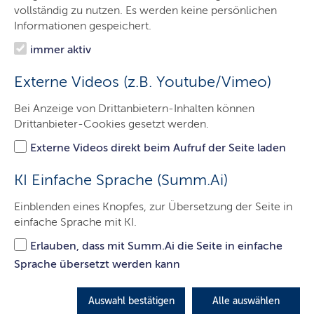
Das Gericht
vollständig zu nutzen. Es werden keine persönlichen
Informationen gespeichert.
Aufgaben
immer aktiv
Besucher & Service
Externe Videos (z.B. Youtube/Vimeo)
Presse & Medien
Bei Anzeige von Drittanbietern-Inhalten können
Ausbildung & Beruf
Drittanbieter-Cookies gesetzt werden.
Kontakt
Externe Videos direkt beim Aufruf der Seite laden
KI Einfache Sprache (Summ.Ai)
Zivilsachen
Einblenden eines Knopfes, zur Übersetzung der Seite in
einfache Sprache mit KI.
Hier finden Sie wichtigsten Informationen zu
Erlauben, dass mit Summ.Ai die Seite in einfache
Zivilsachen.
Sprache übersetzt werden kann
LETZTE AKTUALISIERUNG: 29.11.2021
Auswahl bestätigen
Alle auswählen
Inhalte dieser Seite