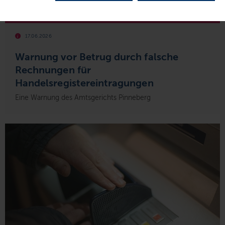
© AG Pinneberg
17.06.2026
Warnung vor Betrug durch falsche
Rechnungen für
Handelsregistereintragungen
Eine Warnung des Amtsgerichts Pinneberg