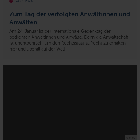
24.01.2026
Zum Tag der verfolgten Anwältinnen und
Anwälten
Am 24. Januar ist der internationale Gedenktag der
bedrohten Anwältinnen und Anwälte. Denn die Anwaltschaft
ist unentbehrlich, um den Rechtsstaat aufrecht zu erhalten –
hier und überall auf der Welt.
© MJG