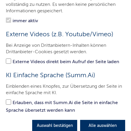
Das Gericht
vollständig zu nutzen. Es werden keine persönlichen
Informationen gespeichert.
Aufgaben
immer aktiv
Besucher & Service
Externe Videos (z.B. Youtube/Vimeo)
Ausbildung & Beruf
Bei Anzeige von Drittanbietern-Inhalten können
Kontakt
Drittanbieter-Cookies gesetzt werden.
Externe Videos direkt beim Aufruf der Seite laden
Beratungs- und
KI Einfache Sprache (Summ.Ai)
Prozesskostenhilfe
Einblenden eines Knopfes, zur Übersetzung der Seite in
einfache Sprache mit KI.
Erlauben, dass mit Summ.Ai die Seite in einfache
Hier finden Sie die wichtigsten Informationen zur
Sprache übersetzt werden kann
Beratungs- und Prozesskostenhilfe.
LETZTE AKTUALISIERUNG: 29.11.2021
Auswahl bestätigen
Alle auswählen