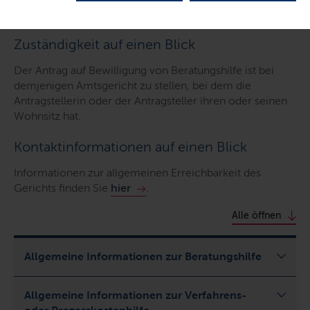
Zuständigkeit auf einen Blick
Der Antrag auf Bewilligung von Beratungshilfe ist bei
demjenigen Amtsgericht zu stellen, bei dem die
Antragstellerin oder der Antragsteller ihren oder seinen
Wohnsitz hat.
Kontaktinformationen auf einen Blick
Informationen zur allgemeinen Erreichbarkeit des
Gerichts finden Sie
hier
.
Alle öffnen
Allgemeine Informationen zur Beratungshilfe
Allgemeine Informationen zur Verfahrens-