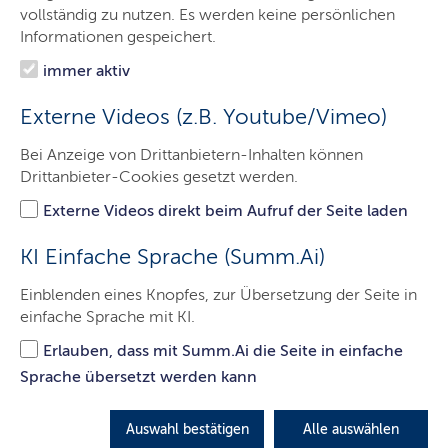
Das Gericht
vollständig zu nutzen. Es werden keine persönlichen
Informationen gespeichert.
Aufgaben
immer aktiv
Besucher & Service
Externe Videos (z.B. Youtube/Vimeo)
Ausbildung & Beruf
Bei Anzeige von Drittanbietern-Inhalten können
Kontakt
Drittanbieter-Cookies gesetzt werden.
Externe Videos direkt beim Aufruf der Seite laden
Aktuelles
KI Einfache Sprache (Summ.Ai)
Einblenden eines Knopfes, zur Übersetzung der Seite in
einfache Sprache mit KI.
Behördenleitung
Erlauben, dass mit Summ.Ai die Seite in einfache
Sprache übersetzt werden kann
Gerichtsbezirk
Auswahl bestätigen
Alle auswählen