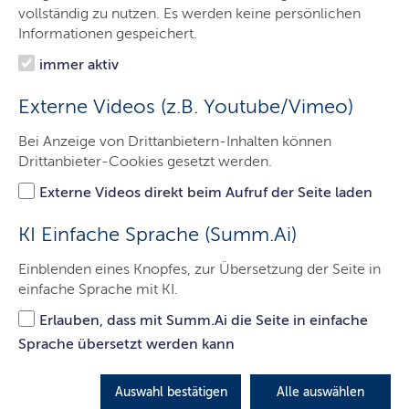
Das Gericht
vollständig zu nutzen. Es werden keine persönlichen
Informationen gespeichert.
Aufgaben
immer aktiv
Besucher & Service
Externe Videos (z.B. Youtube/Vimeo)
Ausbildung & Beruf
Bei Anzeige von Drittanbietern-Inhalten können
Kontakt
Drittanbieter-Cookies gesetzt werden.
Externe Videos direkt beim Aufruf der Seite laden
Zwangsversteigerungs- und
KI Einfache Sprache (Summ.Ai)
Zwangsverwaltungssachen
Einblenden eines Knopfes, zur Übersetzung der Seite in
einfache Sprache mit KI.
Hier finden Sie die wichtigsten Informationen zu
Erlauben, dass mit Summ.Ai die Seite in einfache
Zwangsversteigerungs- und
Sprache übersetzt werden kann
Zwangsverwaltungssachen.
LETZTE AKTUALISIERUNG: 29.11.2021
Auswahl bestätigen
Alle auswählen