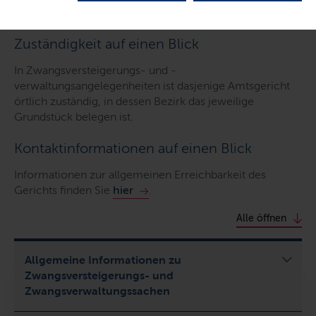
Zuständigkeit auf einen Blick
In Zwangsversteigerungs- und -
verwaltungsangelegenheiten ist dasjenige Amtsgericht
örtlich zuständig, in dessen Bezirk das jeweilige
Grundstück belegen ist.
Kontaktinformationen auf einen Blick
Informationen zur allgemeinen Erreichbarkeit des
Gerichts finden Sie
hier
.
Alle öffnen
Allgemeine Informationen zu
Zwangsversteigerungs- und
Zwangsverwaltungssachen