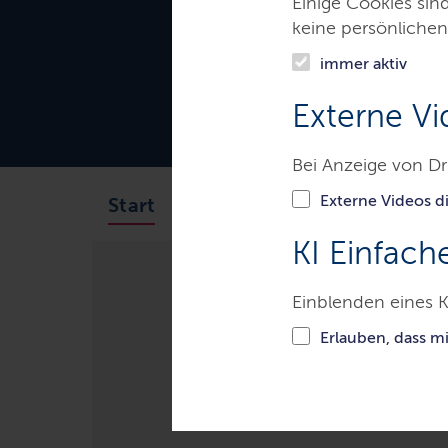
Einige Cookies sin
keine persönlichen
immer aktiv
Externe Vi
Bei Anzeige von Dr
Externe Videos di
Das Gericht
Aufgaben
Start
KI Einfach
Einblenden eines K
Gerichte & Justizbehörden
A
Erlauben, dass m
Behördenleitu