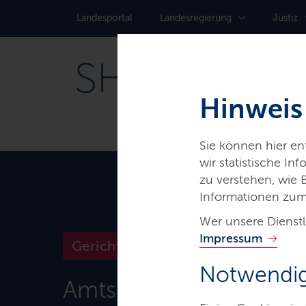
Landes­portal
Landes­regierung
Justiz
Hinweis
Sie können hier e
wir statistische I
zu verstehen, wie
Informationen zum
Wer unsere Dienstl
Impressum
Gerichte & Justizbehörden
Notwendig
Amtsgericht Eutin