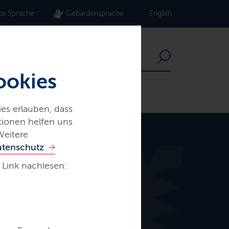
te Sprache
Gebärdensprache
English
ookies
es erlauben, dass
ationen helfen uns
Weitere
atenschutz
 Link nachlesen: