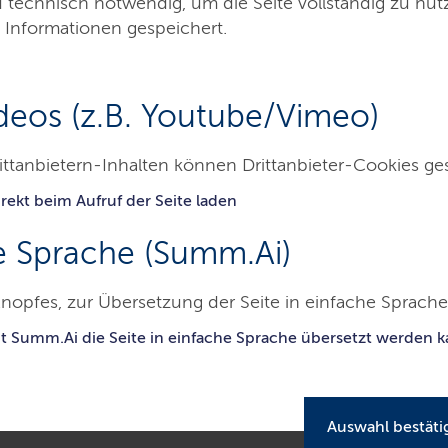
d technisch notwendig, um die Seite vollständig zu nu
 Informationen gespeichert.
deos (z.B. Youtube/Vimeo)
ittanbietern-Inhalten können Drittanbieter-Cookies ge
rekt beim Aufruf der Seite laden
Besucher & Service
Ausbildung & Beruf
e Sprache (Summ.Ai)
nopfes, zur Übersetzung der Seite in einfache Sprache 
mtsgericht Eutin
Das Gericht
Behördenleitung
it Summ.Ai die Seite in einfache Sprache übersetzt werden 
ng
Auswahl bestäti