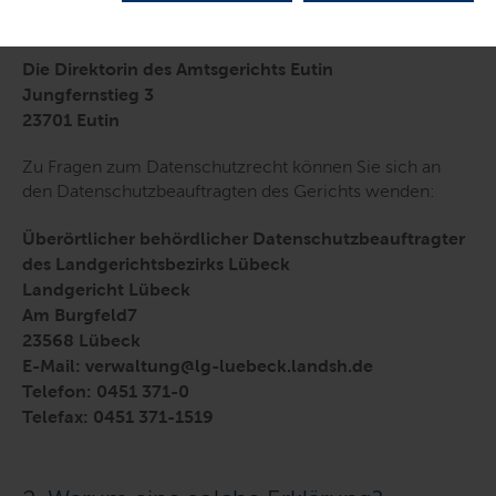
personenbezogenen Daten ist
Die Direktorin des Amtsgerichts Eutin
Jungfernstieg 3
23701 Eutin
Zu Fragen zum Datenschutzrecht können Sie sich an
den Datenschutzbeauftragten des Gerichts wenden:
Überörtlicher behördlicher Datenschutzbeauftragter
des Landgerichtsbezirks Lübeck
Landgericht Lübeck
Am Burgfeld7
23568 Lübeck
E-Mail: verwaltung@lg-luebeck.landsh.de
Telefon: 0451 371-0
Telefax: 0451 371-1519