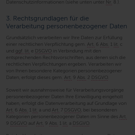
Datenschutzinformationen (siehe unten unter
Nr.
8.).
3. Rechtsgrundlagen für die
Verarbeitung personenbezogener Daten
Grundsätzlich verarbeiten wir Ihre Daten zur Erfüllung
einer rechtlichen Verpflichtung gem.
Art.
6
Abs.
1
lit.
c
und
ggf.
lit.
e
DSGVO
in Verbindung mit den
entsprechenden Rechtsvorschriften, aus denen sich die
rechtlichen Verpflichtungen ergeben. Verarbeiten wir
von Ihnen besondere Kategorien personenbezogener
Daten, erfolgt dieses gem.
Art.
9
Abs.
2
DSGVO
.
Soweit wir ausnahmsweise für Verarbeitungsvorgänge
personenbezogener Daten Ihre Einwilligung eingeholt
haben, erfolgt die Datenverarbeitung auf Grundlage von
Art.
6
Abs.
1
lit.
a und
Art.
7
DSGVO
, bei besonderen
Kategorien personenbezogener Daten im Sinne des
Art.
9
DSGVO
auf
Art.
9
Abs.
1
lit.
a
DSGVO
.