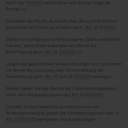
Nach der
DSGVO
stehen Ihnen auf Antrag folgende
Rechte zu:
Sie haben das Recht, Auskunft über die zu Ihrer Person
gespeicherten Daten zu erhalten gem.
Art.
15
DSGVO
.
Sollten unrichtige personenbezogene Daten verarbeitet
werden, steht Ihnen außerdem ein Recht auf
Berichtigung gem.
Art.
16
DSGVO
zu.
Liegen die gesetzlichen Voraussetzungen vor, so können
Sie ferner die Löschung oder Einschränkung der
Verarbeitung gem.
Art.
17 und 18
DSGVO
verlangen.
Weiter haben Sie das Rechts auf Datenübertragbarkeit
unter den Voraussetzungen des
Art.
20
DSGVO
.
Darüber hinaus haben Sie ausnahmsweise ein
Widerspruchsrecht gegen die Verarbeitung nach den in
Art.
21
DSGVO
geregelten Voraussetzungen.