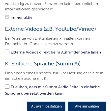
Das Gericht
vollständig zu nutzen. Es werden keine persönlichen
Informationen gespeichert.
Aufgaben
immer aktiv
Besucher & Service
Externe Videos (z.B. Youtube/Vimeo)
Ausbildung & Beruf
Bei Anzeige von Drittanbietern-Inhalten können
Kontakt
Drittanbieter-Cookies gesetzt werden.
Externe Videos direkt beim Aufruf der Seite laden
Allgemeine Information zum Schutz
KI Einfache Sprache (Summ.Ai)
Ihrer personenbezogenen Daten nach
Einblenden eines Knopfes, zur Übersetzung der Seite in
Art.
12
ff.
der Datenschutz-
einfache Sprache mit KI.
Grundverordnung
Erlauben, dass mit Summ.Ai die Seite in einfache
Sprache übersetzt werden kann
1. Verantwortliche/r und behördliche/r
Datenschutzbeauftragte/r
Auswahl bestätigen
Alle auswählen
Verantwortlich für die Verarbeitung von