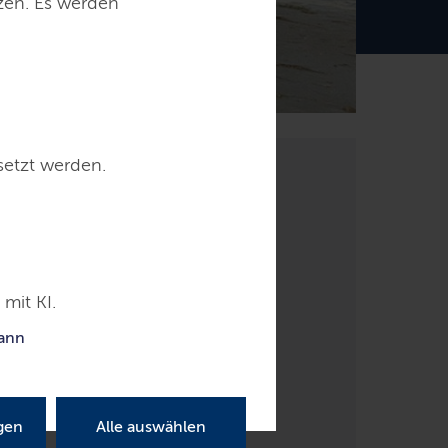
tzen. Es werden
setzt werden.
mit KI.
kann
gen
Alle auswählen