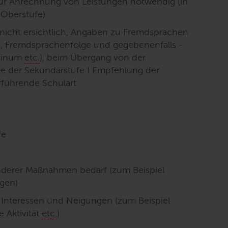
zur Anrechnung von Leistungen notwendig (in
 Oberstufe)
nicht ersichtlich, Angaben zu Fremdsprachen
s, Fremdsprachenfolge und gegebenenfalls -
atinum
etc.
), beim Übergang von der
e der Sekundarstufe I Empfehlung der
rführende Schulart
fe
nderer Maßnahmen bedarf (zum Beispiel
ngen)
 Interessen und Neigungen (zum Beispiel
e Aktivität
etc.
)