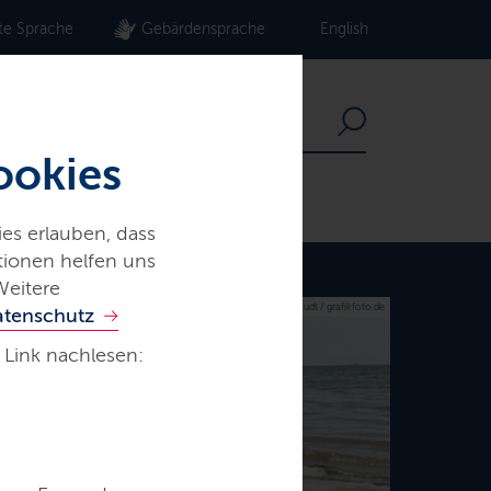
te Sprache
Gebärdensprache
English
ookies
es erlauben, dass
ationen helfen uns
Weitere
© M. Staudt / grafikfoto.de
atenschutz
 Link nachlesen: