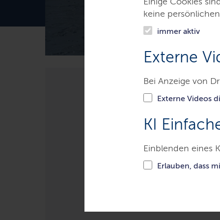
Einige Cookies sin
keine persönlichen
immer aktiv
Externe Vi
Bei Anzeige von Dr
Themen
Bildung & Hochsch
Externe Videos di
KI Einfach
Wechsel nach 
Einblenden eines K
Erlauben, dass m
Sie möchten mit Ihren schulpf
ziehen? Hier finden Sie die wi
reibungslosen Schulwechsel.