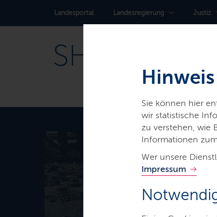
Landes­portal
Landes­regierung
Justiz
Hinweis
Sie können hier e
wir statistische I
zu verstehen, wie
Informationen zum
Thema
Wer unsere Dienstl
Impressum
Ferienter
Notwendig
Schleswi