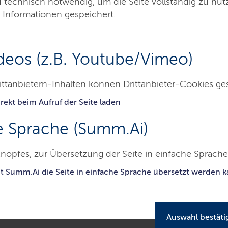
d technisch notwendig, um die Seite vollständig zu nu
 Informationen gespeichert.
deos (z.B. Youtube/Vimeo)
ittanbietern-Inhalten können Drittanbieter-Cookies ge
ulen
Ferientermine
Wechsel nach Schleswig-Holstein
rekt beim Aufruf der Seite laden
e Sprache (Summ.Ai)
Schleswig-Holstein
nopfes, zur Übersetzung der Seite in einfache Sprache 
it Summ.Ai die Seite in einfache Sprache übersetzt werden 
lichtigen Kindern nach Schleswig-Holstein
chtigsten Informationen für einen möglichst
Auswahl bestäti