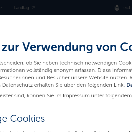
Landtag
Leich
 zur Verwendung von C
ntscheiden, ob Sie neben technisch notwendigen Cooki
nformationen vollständig anonym erfassen. Diese Inform
 Besucherinnen und Besucher unsere Website nutzen. 
 Datenschutz erhalten Sie über den folgenden Link:
D
eister sind, können Sie im Impressum unter folgendem
mine in
e Cookies
g-Holstein