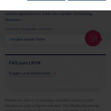
Radverkehrsnetzes (LRVN) ist zentral für die
Umsetzung der Radstrategie und damit der
verkehrspolitischen Ziele des Landes Schleswig-
Holstein.
LETZTE AKTUALISIERUNG: 27.05.2024
Inhalte dieser Seite
FAQ zum LRVN
Fragen und Antworten
Radfahren soll in Schleswig-Holstein künftig noch
attraktiver und sicherer werden. Die Mobilitätswende