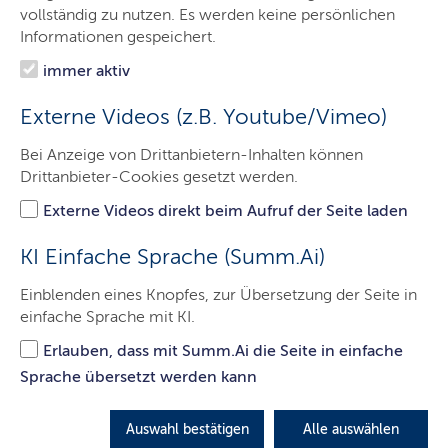
Minister
vollständig zu nutzen. Es werden keine persönlichen
Informationen gespeichert.
Ministerium
immer aktiv
Themen
Externe Videos (z.B. Youtube/Vimeo)
Presse
Bei Anzeige von Drittanbietern-Inhalten können
Service
Drittanbieter-Cookies gesetzt werden.
Kontakt
Externe Videos direkt beim Aufruf der Seite laden
Leichte Sprache
KI Einfache Sprache (Summ.Ai)
Einblenden eines Knopfes, zur Übersetzung der Seite in
einfache Sprache mit KI.
Landesweites Radverkehrsnetz
Erlauben, dass mit Summ.Ai die Seite in einfache
Schleswig-Holstein
Sprache übersetzt werden kann
Auswahl bestätigen
Alle auswählen
Die Weiterentwicklung des Landesweiten