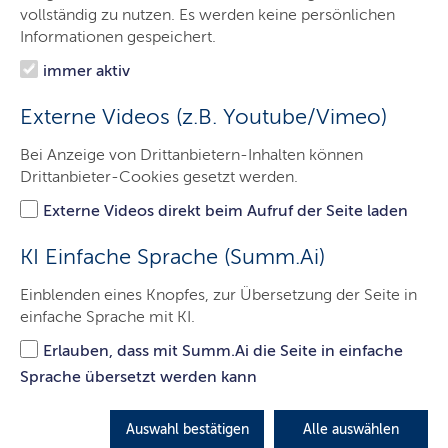
vollständig zu nutzen. Es werden keine persönlichen
Informationen gespeichert.
Ausgezeichnete Personen des
immer aktiv
Jahres 2009
Externe Videos (z.B. Youtube/Vimeo)
Folgende Schleswig-Holsteinerinnen und Schleswig-
Bei Anzeige von Drittanbietern-Inhalten können
Holsteiner wurden 2009 mit dem Verdienstorden des
Drittanbieter-Cookies gesetzt werden.
Landes Schleswig-Holstein ausgezeichnet:
Externe Videos direkt beim Aufruf der Seite laden
LETZTE AKTUALISIERUNG: 17.02.2016
KI Einfache Sprache (Summ.Ai)
Einblenden eines Knopfes, zur Übersetzung der Seite in
einfache Sprache mit KI.
Erlauben, dass mit Summ.Ai die Seite in einfache
Sprache übersetzt werden kann
Auswahl bestätigen
Alle auswählen