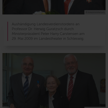
© Innenministerium
Aushändigung Landesverdienstordens an
Professor Dr. Herwig Guratzsch durch
Ministerpräsident Peter Harry Carstensen am
29. Mai 2009 im Landestheater in Schleswig.