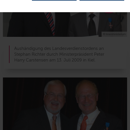
© Innenministerium
Aushändigung des Landesverdienstordens an
Stephan Richter durch Ministerpräsident Peter
Harry Carstensen am 13. Juli 2009 in Kiel.