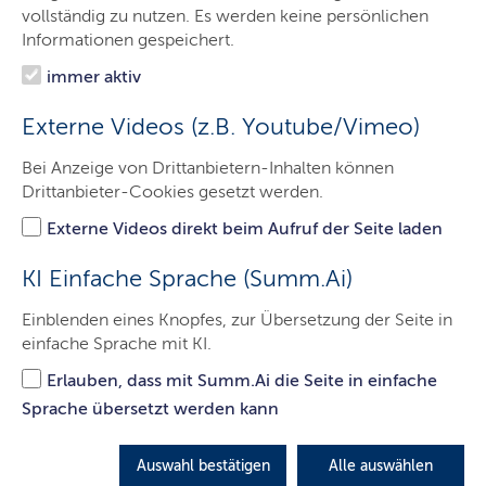
vollständig zu nutzen. Es werden keine persönlichen
Informationen gespeichert.
In Whatsapp teilen
immer aktiv
Auf Xing teilen
Externe Videos (z.B. Youtube/Vimeo)
Bei Anzeige von Drittanbietern-Inhalten können
Per E-Mail teilen
Drittanbieter-Cookies gesetzt werden.
Externe Videos direkt beim Aufruf der Seite laden
Auf Facebook teilen
KI Einfache Sprache (Summ.Ai)
Einblenden eines Knopfes, zur Übersetzung der Seite in
Auf Linkedin teilen
einfache Sprache mit KI.
Erlauben, dass mit Summ.Ai die Seite in einfache
Auf X teilen
Sprache übersetzt werden kann
Auswahl bestätigen
Alle auswählen