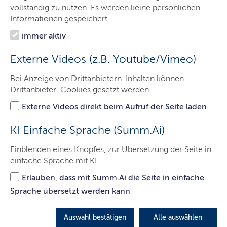
Förderung
vollständig zu nutzen. Es werden keine persönlichen
Informationen gespeichert.
Ergebnisse
immer aktiv
Service
Externe Videos (z.B. Youtube/Vimeo)
Bei Anzeige von Drittanbietern-Inhalten können
Landesprogramm Wirtschaft
Drittanbieter-Cookies gesetzt werden.
2021-2027
Externe Videos direkt beim Aufruf der Seite laden
KI Einfache Sprache (Summ.Ai)
Das Landesprogramm Wirtschaft 2021-2027 bündelt
die Regional- und Strukturförderung des Landes
Einblenden eines Knopfes, zur Übersetzung der Seite in
Schleswig-Holstein.
einfache Sprache mit KI.
LETZTE AKTUALISIERUNG: 18.09.2025
Erlauben, dass mit Summ.Ai die Seite in einfache
Sprache übersetzt werden kann
Inhalte dieser Seite
Auswahl bestätigen
Alle auswählen