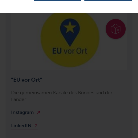
"EU vor Ort"
Die gemeinsamen Kanäle des Bundes und der
Länder:
Instagram
LinkedIN