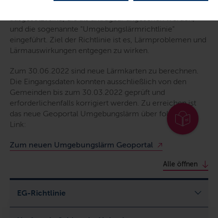
annähernd 80 Millionen Menschen, Lärmpegeln
ausgesetzt sind, die als untragbar angesehen werden,
und die sogenannte "Umgebungslärmrichtlinie"
eingeführt. Ziel der Richtlinie ist es, Lärmproblemen und
Lärmauswirkungen entgegen zu wirken.
Zum 30.06.2022 sind neue Lärmkarten zu berechnen.
Die Eingangsdaten konnten ausschließlich von den
Gemeinden bis zum 30.03.2022 geprüft und
erforderlichenfalls korrigiert werden. Zu erreichen ist
das neue Geoportal Umgebungslärm über folgenden
Link:
Zum neuen Umgebungslärm Geoportal
Alle öffnen
EG-Richtlinie