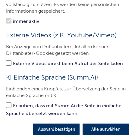
Rechtliche Grundlagen
vollständig zu nutzen. Es werden keine persönlichen
Informationen gespeichert.
immer aktiv
Umgebungslärm
Externe Videos (z.B. Youtube/Vimeo)
Bei Anzeige von Drittanbietern-Inhalten können
Drittanbieter-Cookies gesetzt werden.
Externe Videos direkt beim Aufruf der Seite laden
LETZTE AKTUALISIERUNG: 06.12.2022
KI Einfache Sprache (Summ.Ai)
Einblenden eines Knopfes, zur Übersetzung der Seite in
In Deutschland sind aktuell über 8,5 Millionen Menschen
einfache Sprache mit KI.
von Straßenverkehrslärm und über 6,5 Millionen
Erlauben, dass mit Summ.Ai die Seite in einfache
Menschen von Schienenverkehrslärm belastet, nicht zu
vergessen sind über 800.000 von Fluglärm belastete
Sprache übersetzt werden kann
Menschen – so das Ergebnis der Lärmkartierung 2017.
Bereits 1996 hat die EU-Kommission festgestellt, dass in
Auswahl bestätigen
Alle auswählen
Westeuropa über 20 Prozent der Bevölkerung, d. h.