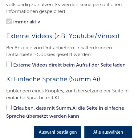
Arbeit / Працювати
vollständig zu nutzen. Es werden keine persönlichen
Informationen gespeichert.
immer aktiv
Schleswig-Holstein hilft
Externe Videos (z.B. Youtube/Vimeo)
Schleswig-Holstein steht solidarisch an der Seite der
Bei Anzeige von Drittanbietern-Inhalten können
Drittanbieter-Cookies gesetzt werden.
Ukraine. Hier finden Sie Informationen, wie Sie den
betroffenen Menschen helfen können.
Externe Videos direkt beim Aufruf der Seite laden
LETZTE AKTUALISIERUNG: 04.02.2025
KI Einfache Sprache (Summ.Ai)
Inhalte dieser Seite
Einblenden eines Knopfes, zur Übersetzung der Seite in
einfache Sprache mit KI.
Erlauben, dass mit Summ.Ai die Seite in einfache
Sprache übersetzt werden kann
Auswahl bestätigen
Alle auswählen