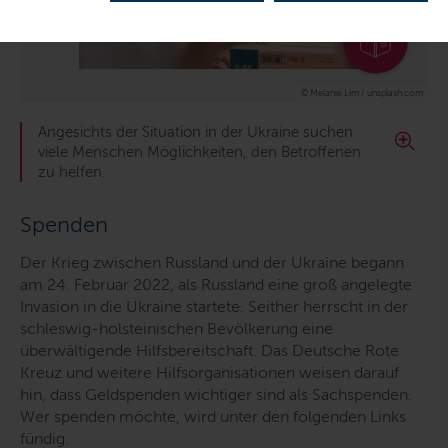
© Melanie Lim / unsplash.com
Angesichts der Situation in der Ukraine suchen
viele Menschen Möglichkeiten, den Betroffenen
zu helfen.
Spenden
Der Krieg zwischen Russland und der Ukraine begann
am 24. Februar 2022, als Russland eine groß angelegte
Invasion in die Ukraine startete. Seither herrscht in der
schleswig-holsteinischen Bevölkerung eine
überwältigende Hilfsbereitschaft. Das Deutsche Rote
Kreuz und weitere Hilfsorganisationen weisen darauf
hin, dass Geldspenden wichtiger sind als Sachspenden.
Wer spenden möchte, wird unter den folgenden Links
fündig.