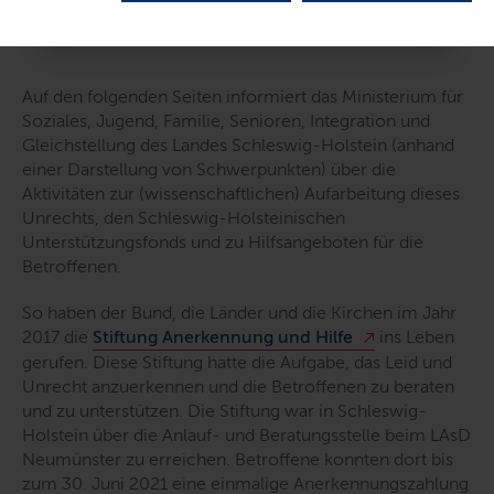
Auf den folgenden Seiten informiert das Ministerium für
Soziales, Jugend, Familie, Senioren, Integration und
Gleichstellung des Landes Schleswig-Holstein (anhand
einer Darstellung von Schwerpunkten) über die
Aktivitäten zur (wissenschaftlichen) Aufarbeitung dieses
Unrechts, den Schleswig-Holsteinischen
Unterstützungsfonds und zu Hilfsangeboten für die
Betroffenen.
So haben der Bund, die Länder und die Kirchen im Jahr
2017 die
Stiftung Anerkennung und Hilfe
ins Leben
gerufen. Diese Stiftung hatte die Aufgabe, das Leid und
Unrecht anzuerkennen und die Betroffenen zu beraten
und zu unterstützen. Die Stiftung war in Schleswig-
Holstein über die Anlauf- und Beratungsstelle beim LAsD
Neumünster zu erreichen. Betroffene konnten dort bis
zum 30. Juni 2021 eine einmalige Anerkennungszahlung