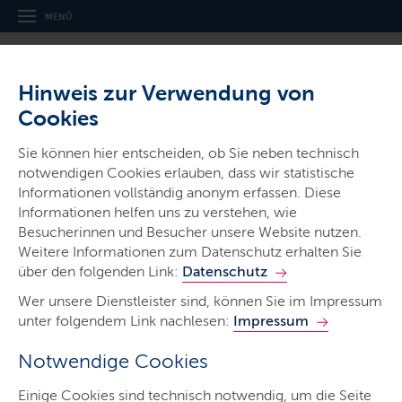
MENÜ
Hinweis zur Verwendung von
Cookies
Thema
Sie können hier entscheiden, ob Sie neben technisch
Aufarbeitung von Leid und
notwendigen Cookies erlauben, dass wir statistische
Unrecht
Informationen vollständig anonym erfassen. Diese
Informationen helfen uns zu verstehen, wie
Besucherinnen und Besucher unsere Website nutzen.
Weitere Informationen zum Datenschutz erhalten Sie
über den folgenden Link:
Datenschutz
Wer unsere Dienstleister sind, können Sie im Impressum
unter folgendem Link nachlesen:
Impressum
Aufarbeitung von Leid und
Unrecht
Notwendige Cookies
Einige Cookies sind technisch notwendig, um die Seite
Viele Menschen, die in der Zeit von 1949 bis 1975 als