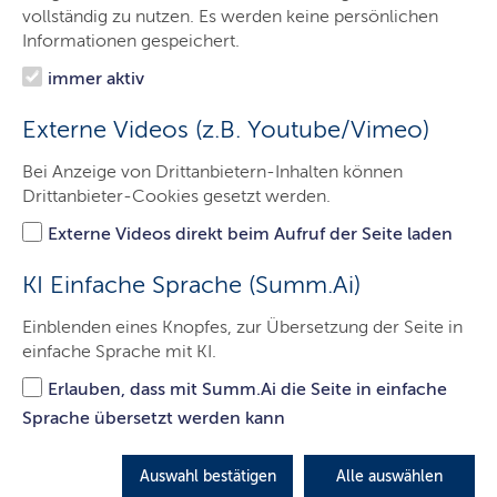
vollständig zu nutzen. Es werden keine persönlichen
Kinder und Jugendliche in Einrichtungen der
Informationen gespeichert.
Behindertenhilfe, der Kinder-und Jugendpsychiatrie
oder der damaligen Jugendfürsorge untergebracht
immer aktiv
waren, haben dort Leid und Unrecht erfahren. Noch
Externe Videos (z.B. Youtube/Vimeo)
heute leiden Betroffene an den Folgen von
Zwangsmaßnahmen, Demütigungen,
Bei Anzeige von Drittanbietern-Inhalten können
Unterversorgung, Strafen, Gewalt und
Drittanbieter-Cookies gesetzt werden.
Medikamentenversuchen.
Externe Videos direkt beim Aufruf der Seite laden
LETZTE AKTUALISIERUNG: 19.02.2026
KI Einfache Sprache (Summ.Ai)
Inhalte dieser Seite
Einblenden eines Knopfes, zur Übersetzung der Seite in
einfache Sprache mit KI.
Erlauben, dass mit Summ.Ai die Seite in einfache
Dokumentation über die Aufarbeitung des
Sprache übersetzt werden kann
Themas Leid und Unrecht während der 19.
Legislaturperiode des Schleswig-
Holsteinischen Landtags
Auswahl bestätigen
Alle auswählen