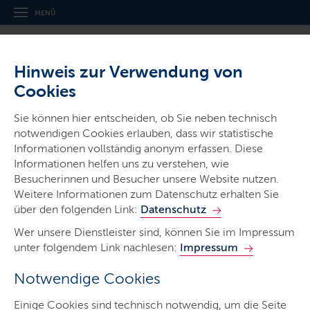
MENÜ
Hinweis zur Verwendung von
Cookies
Thema
Sie können hier entscheiden, ob Sie neben technisch
Gesundheitsberufe
notwendigen Cookies erlauben, dass wir statistische
Informationen vollständig anonym erfassen. Diese
Informationen helfen uns zu verstehen, wie
Besucherinnen und Besucher unsere Website nutzen.
Weitere Informationen zum Datenschutz erhalten Sie
über den folgenden Link:
Datenschutz
Gesundheitsberufe
Wer unsere Dienstleister sind, können Sie im Impressum
unter folgendem Link nachlesen:
Impressum
Für eine qualitativ gute Gesundheitsversorgung bedarf
Notwendige Cookies
es gut ausgebildeter Menschen.
Einige Cookies sind technisch notwendig, um die Seite
LETZTE AKTUALISIERUNG: 02.01.2025