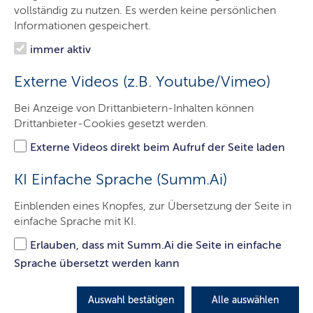
vollständig zu nutzen. Es werden keine persönlichen
Informationen gespeichert.
immer aktiv
G
esundheitsberufe haben daher sowohl eine hohe
gesellschaftliche als auch eine große gesundheits-
Externe Videos (z.B. Youtube/Vimeo)
und arbeitsmarktpolitische Bedeutung. Innerhalb der
Gesundheitsberufe kann zwischen den akademischen
Bei Anzeige von Drittanbietern-Inhalten können
Heilberufen, den Gesundheitsfachberufen, den
Drittanbieter-Cookies gesetzt werden.
Gesundheitsdienstberufen im System der dualen
Externe Videos direkt beim Aufruf der Seite laden
Berufsausbildung und den sonstigen Gesundheitsberufen
unterschieden werden.
KI Einfache Sprache (Summ.Ai)
Gemeinsam mit den Partnern in den Kammern und
Einblenden eines Knopfes, zur Übersetzung der Seite in
Verbänden wird in Schleswig-Holstein die
einfache Sprache mit KI.
Gesundheitsversorgung effektiv und nachhaltig gestaltet.
Erlauben, dass mit Summ.Ai die Seite in einfache
Zur Übersicht Kammern und Verbände
Sprache übersetzt werden kann
Auswahl bestätigen
Alle auswählen