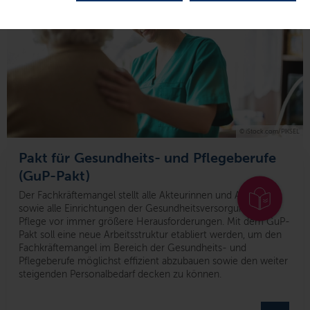
© iStock.com/PIKSEL
Pakt für Gesundheits- und Pflegeberufe
(GuP-Pakt)
Der Fachkräftemangel stellt alle Akteurinnen und Akteure
sowie alle Einrichtungen der Gesundheitsversorgung und
Pflege vor immer größere Herausforderungen. Mit dem GuP-
Pakt soll eine neue Arbeitsstruktur etabliert werden, um den
Fachkräftemangel im Bereich der Gesundheits- und
Pflegeberufe möglichst effizient abzubauen sowie den weiter
steigenden Personalbedarf decken zu können.