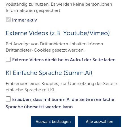
Minister
vollständig zu nutzen. Es werden keine persönlichen
Informationen gespeichert.
Ministerium
immer aktiv
Themen
Externe Videos (z.B. Youtube/Vimeo)
Presse
Bei Anzeige von Drittanbietern-Inhalten können
Service
Drittanbieter-Cookies gesetzt werden.
Kontakt
Externe Videos direkt beim Aufruf der Seite laden
Leichte Sprache
KI Einfache Sprache (Summ.Ai)
Einblenden eines Knopfes, zur Übersetzung der Seite in
einfache Sprache mit KI.
Sechs Millionen Euro für
Erlauben, dass mit Summ.Ai die Seite in einfache
Beratungsnetzwerk „Alle an Bord!
Sprache übersetzt werden kann
– Perspektive Arbeitsmarkt für
Geflüchtete (PAM)"
Auswahl bestätigen
Alle auswählen