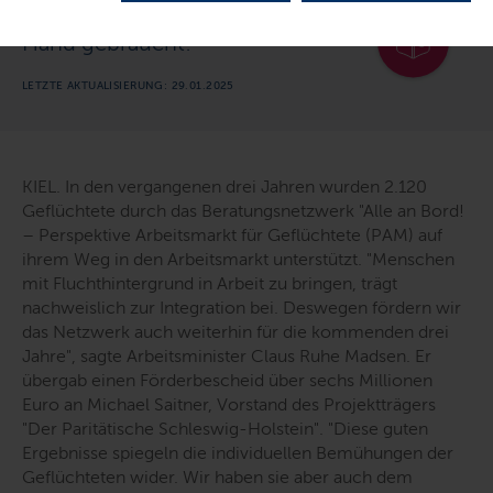
Madsen: "Auf dem Arbeitsmarkt wird jede
Hand gebraucht!"
LETZTE AKTUALISIERUNG: 29.01.2025
KIEL. In den vergangenen drei Jahren wurden 2.120
Geflüchtete durch das Beratungsnetzwerk "Alle an Bord!
– Perspektive Arbeitsmarkt für Geflüchtete (PAM) auf
ihrem Weg in den Arbeitsmarkt unterstützt. "
Menschen
mit Fluchthintergrund in Arbeit zu bringen, trägt
nachweislich zur Integration bei. Deswegen fördern wir
das Netzwerk auch weiterhin für die kommenden drei
Jahre
", sagte Arbeitsminister Claus Ruhe Madsen. Er
übergab einen Förderbescheid über sechs Millionen
Euro an Michael Saitner, Vorstand des Projektträgers
"Der Paritätische Schleswig-Holstein". "
Diese guten
Ergebnisse spiegeln die individuellen Bemühungen der
Geflüchteten wider. Wir haben sie aber auch dem