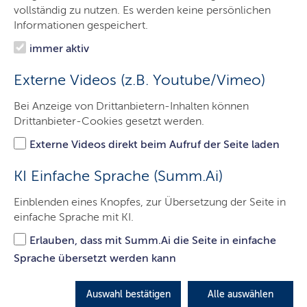
Organisation
vollständig zu nutzen. Es werden keine persönlichen
Informationen gespeichert.
Themen
immer aktiv
Presse
Externe Videos (z.B. Youtube/Vimeo)
Service
Bei Anzeige von Drittanbietern-Inhalten können
Hackathon
Drittanbieter-Cookies gesetzt werden.
Externe Videos direkt beim Aufruf der Seite laden
Ansprechpartner für
KI Einfache Sprache (Summ.Ai)
Medienvertreter
Einblenden eines Knopfes, zur Übersetzung der Seite in
einfache Sprache mit KI.
Erlauben, dass mit Summ.Ai die Seite in einfache
Sprache übersetzt werden kann
Landesamt für Landwirtschaft und
nachhaltige Landentwicklung
Auswahl bestätigen
Alle auswählen