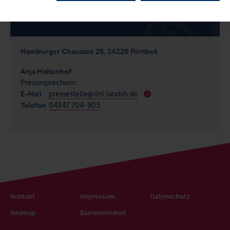
Hamburger Chaussee 25, 24220 Flintbek
Anja Haltenhof
Pressesprecherin
E-Mail
pressestelle@llnl.landsh.de
i
Telefon
04347 704-903
Kontakt
Impressum
Datenschutz
Sitemap
Barrierefreiheit