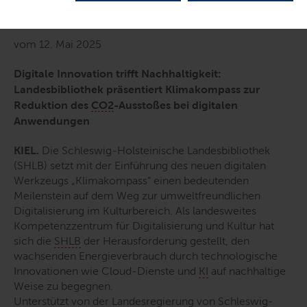
Medien-Information
vom 12. Mai 2025
Digitale Innovation trifft Nachhaltigkeit:
Landesbibliothek präsentiert Klimakompass zur
Reduktion des
CO2
-Ausstoßes bei digitalen
Anwendungen
KIEL.
Die Schleswig-Holsteinische Landesbibliothek
(SHLB) setzt mit der Einführung des neuen digitalen
Werkzeugs „Klimakompass“ einen bedeutenden
Meilenstein auf dem Weg zur umweltfreundlichen
Digitalisierung im Kulturbereich. Als landesweites
Kompetenzzentrum für Digitalisierung und Kultur hat
sich die
SHLB
der Herausforderung gestellt, den
wachsenden Energieverbrauch durch technologische
Innovationen wie
Cloud
-Dienste und
KI
auf nachhaltige
Weise zu begegnen.
Unterstützt von der Landesregierung von Schleswig-