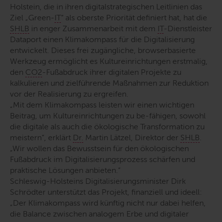
Holstein, die in ihren digitalstrategischen Leitlinien das
Ziel „
Green
-
IT
“ als oberste Priorität definiert hat, hat die
SHLB
in enger Zusammenarbeit mit dem
IT
-Dienstleister
Dataport einen Klimakompass für die Digitalisierung
entwickelt. Dieses frei zugängliche,
browser
basierte
Werkzeug ermöglicht es Kultureinrichtungen erstmalig,
den
CO2
-Fußabdruck ihrer digitalen Projekte zu
kalkulieren und zielführende Maßnahmen zur Reduktion
vor der Realisierung zu ergreifen.
„Mit dem Klimakompass leisten wir einen wichtigen
Beitrag, um Kultureinrichtungen zu be-fähigen, sowohl
die digitale als auch die ökologische Transformation zu
meistern“
, erklärt
Dr.
Martin Lätzel, Direktor der
SHLB
.
„Wir wollen das Bewusstsein für den ökologischen
Fußabdruck im Digitalisierungsprozess schärfen und
praktische Lösungen anbieten.“
Schleswig-Holsteins Digitalisierungsminister Dirk
Schrödter unterstützt das Projekt, finanziell und ideell:
„Der Klimakompass wird künftig nicht nur dabei helfen,
die Balance zwischen analogem Erbe und digitaler