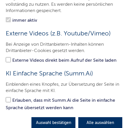
Bibliothek
vollständig zu nutzen. Es werden keine persönlichen
Informationen gespeichert.
Digitales Zentrum
immer aktiv
Sammlungen
Externe Videos (z.B. Youtube/Vimeo)
Veranstaltungen
Bei Anzeige von Drittanbietern-Inhalten können
Presse
Drittanbieter-Cookies gesetzt werden.
Service
Externe Videos direkt beim Aufruf der Seite laden
Kontakt
KI Einfache Sprache (Summ.Ai)
Einblenden eines Knopfes, zur Übersetzung der Seite in
einfache Sprache mit KI.
Klimakompass
Erlauben, dass mit Summ.Ai die Seite in einfache
Sprache übersetzt werden kann
LETZTE AKTUALISIERUNG: 13.05.2025
Auswahl bestätigen
Alle auswählen