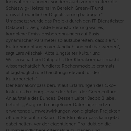
Innovation zu finden, sondern auch zur Vorreiterrolle
Schleswig-Holsteins im Bereich
Green
-
IT
und
umweltfreundlicher Digitalisierung beitragen.“
Umgesetzt wurde das Projekt durch den
IT
-Dienstleister
Dataport.
„Die größte Herausforderung war es,
komplexe Emissionsberechnungen auf Basis
dynamischer Parameter so aufzubereiten, dass sie für
Kultureinrichtungen verständlich und nutzbar werden“
,
sagt Lars Mischak, Abteilungsleiter Kultur und
Wissenschaft bei Dataport.
„Der Klimakompass macht
wissenschaftlich fundierte Rechenmodelle erstmals
alltagstauglich und handlungsrelevant für den
Kulturbereich.“
Der Klimakompass beruht auf Erfahrungen des Öko-
Institutes Freiburg sowie der Arbeit der Greenculture-
Anlaufstelle des Bundes. Dessen Leiter Jacob Bilabel
betont:
„„Aufgrund mangelnder Datenlage sind zu
erwartende Umweltwirkungen von digitalen Projekten
oft der Elefant im Raum. Der Klimakompass kann jetzt
dabei helfen, vor der eigentlichen Pro-duktion die
klimafreundlichere Alternative zu planen und