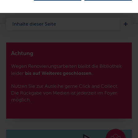
LETZTE AKTUALISIERUNG: 01.07.2026
Inhalte dieser Seite
Achtung
Wegen Renovierungsarbeiten bleibt die Bibliothek
leider
bis auf Weiteres geschlossen
.
Nutzen Sie zur Ausleihe gerne
Click and Collect
.
Die Rückgabe von Medien ist jederzeit im Foyer
möglich.