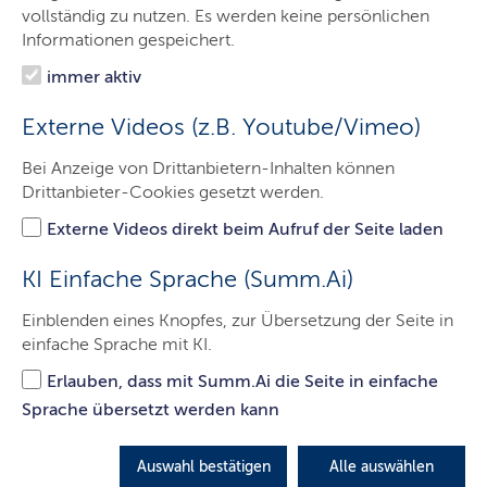
IQSH
vollständig zu nutzen. Es werden keine persönlichen
Informationen gespeichert.
Arbeitsfelder
immer aktiv
Themen
Externe Videos (z.B. Youtube/Vimeo)
Termine
Bei Anzeige von Drittanbietern-Inhalten können
Publikationen
Drittanbieter-Cookies gesetzt werden.
Service
Externe Videos direkt beim Aufruf der Seite laden
Kontakt
KI Einfache Sprache (Summ.Ai)
Einblenden eines Knopfes, zur Übersetzung der Seite in
einfache Sprache mit KI.
Bibliothek
Erlauben, dass mit Summ.Ai die Seite in einfache
Das Medienangebot der IQSH-Bibliothek umfasst
Sprache übersetzt werden kann
neben den aktuellen Schulbüchern, Fachzeitschriften,
Fachliteratur und Unterrichtsmaterialien auch
Auswahl bestätigen
Alle auswählen
Examensarbeiten in digitaler Form.