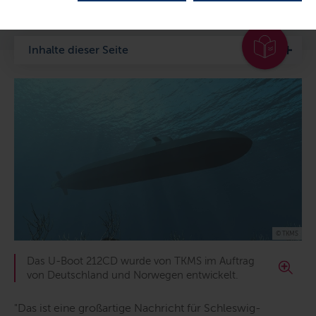
LETZTE AKTUALISIERUNG: 07.07.2026
Inhalte dieser Seite
© TKMS
Das U-Boot 212CD wurde von TKMS im Auftrag
von Deutschland und Norwegen entwickelt.
"
Das ist eine großartige Nachricht für Schleswig-