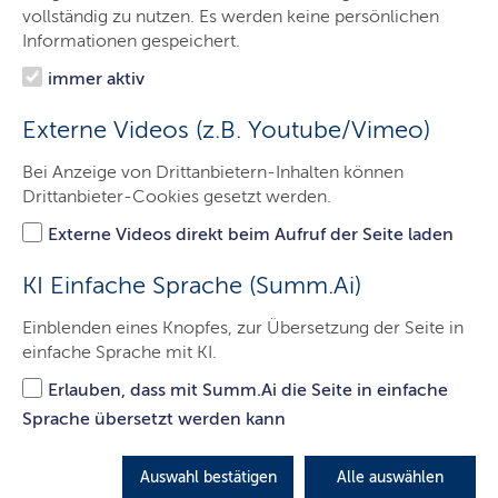
Ministerpräsident
vollständig zu nutzen. Es werden keine persönlichen
Informationen gespeichert.
Staatskanzlei
immer aktiv
Themen
Externe Videos (z.B. Youtube/Vimeo)
Presse
Bei Anzeige von Drittanbietern-Inhalten können
Service
Drittanbieter-Cookies gesetzt werden.
Kontakt
Externe Videos direkt beim Aufruf der Seite laden
KI Einfache Sprache (Summ.Ai)
Milliardenauftrag für schleswig-
Einblenden eines Knopfes, zur Übersetzung der Seite in
einfache Sprache mit KI.
holsteinischen Schiffbauer
Erlauben, dass mit Summ.Ai die Seite in einfache
Der deutsche Marineschiffbauer TKMS aus Kiel soll die
Sprache übersetzt werden kann
neue U-Boot-Flotte für den kanadischen Staat bauen.
Ministerpräsident Daniel Günther zeigte sich erfreut
Auswahl bestätigen
Alle auswählen
über die Entscheidung.