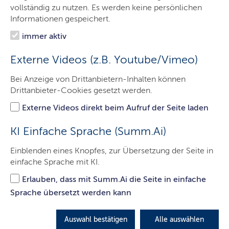
Ministerpräsident
vollständig zu nutzen. Es werden keine persönlichen
Informationen gespeichert.
Staatskanzlei
immer aktiv
Themen
Externe Videos (z.B. Youtube/Vimeo)
Presse
Bei Anzeige von Drittanbietern-Inhalten können
Service
Drittanbieter-Cookies gesetzt werden.
Kontakt
Externe Videos direkt beim Aufruf der Seite laden
KI Einfache Sprache (Summ.Ai)
1,4 Millionen Euro für den Schutz
Einblenden eines Knopfes, zur Übersetzung der Seite in
einfache Sprache mit KI.
von Meerestieren
Erlauben, dass mit Summ.Ai die Seite in einfache
Das Ostsee Info-Center in Eckernförde macht sich seit
Sprache übersetzt werden kann
zehn Jahren gemeinsam mit den Fischern in der
Region stark für den Schutz von Schweinswalen und
Auswahl bestätigen
Alle auswählen
tauchenden Meeresenten. Nun wird das Programm