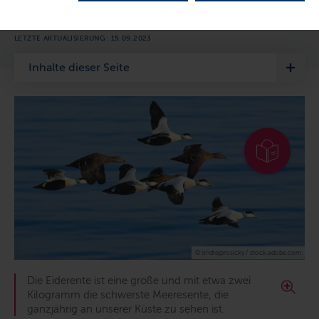
verlängert.
LETZTE AKTUALISIERUNG: 15.09.2023
Inhalte dieser Seite
© ondrejprosicky / stock.adobe.com
Die Eiderente ist eine große und mit etwa zwei
Kilogramm die schwerste Meeresente, die
ganzjährig an unserer Küste zu sehen ist.