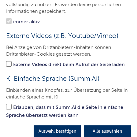
Über uns
vollständig zu nutzen. Es werden keine persönlichen
Informationen gespeichert.
Service
immer aktiv
ELSTER
Externe Videos (z.B. Youtube/Vimeo)
Jobs & Karriere
Bei Anzeige von Drittanbietern-Inhalten können
Alle Finanzämter
Drittanbieter-Cookies gesetzt werden.
Kontakt
Externe Videos direkt beim Aufruf der Seite laden
KI Einfache Sprache (Summ.Ai)
Jobs und Karriere
Einblenden eines Knopfes, zur Übersetzung der Seite in
einfache Sprache mit KI.
Erlauben, dass mit Summ.Ai die Seite in einfache
Sprache übersetzt werden kann
Auswahl bestätigen
Alle auswählen