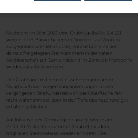
LETZTE AKTUALISIERUNG: 04.07.2024
Nachdem im Jahr 2021 eine Grabhügelhälfte (
LA
12)
wegen eines Bauvorhabens in Norddorf auf Amrum
ausgegraben werden musste, konnte nun eine der
damals freigelegten Steinkammern in der nahen
Nachbarschaft auf Gemeindeland im Zentrum Norddorfs
wieder aufgebaut werden.
Der Grabhügel mit dem friesischen Eigennamen
Naiarhuuch war wegen Sandanwehungen in den
vergangenen Jahrhunderten von der Oberfläche fast
nicht wahrnehmbar, aber in der Tiefe überraschend gut
erhalten geblieben.
Auf Initiative des Öömrang Ferian
e.V.
wurde am
27.05.2024 die Steinkammer (Grab 2) mit dem
originalen Steinmaterial wieder errichtet. Die