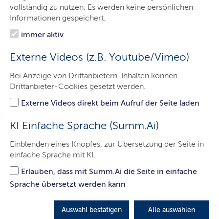
Organisation
vollständig zu nutzen. Es werden keine persönlichen
Informationen gespeichert.
Informationen
immer aktiv
Projekte
Externe Videos (z.B. Youtube/Vimeo)
Welterbe
Bei Anzeige von Drittanbietern-Inhalten können
Detektorinfos
Drittanbieter-Cookies gesetzt werden.
Service
Externe Videos direkt beim Aufruf der Seite laden
Kontakt
KI Einfache Sprache (Summ.Ai)
Einblenden eines Knopfes, zur Übersetzung der Seite in
einfache Sprache mit KI.
Amrum
Erlauben, dass mit Summ.Ai die Seite in einfache
Sprache übersetzt werden kann
Eine jungsteinzeitliche Grabkammer wird wieder
aufgebaut.
Auswahl bestätigen
Alle auswählen