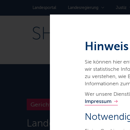
Landes­portal
Landes­regierung
Justiz
Hinweis
Sie können hier e
wir statistische I
zu verstehen, wie
Informationen zum
Wer unsere Dienstl
Impressum
Gerichte & Justizbehörden
Notwendig
Landgericht Itzehoe