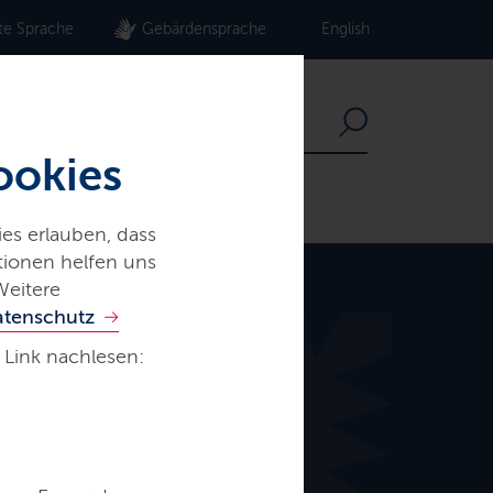
te Sprache
Gebärdensprache
English
ookies
es erlauben, dass
ationen helfen uns
Weitere
atenschutz
 Link nachlesen: