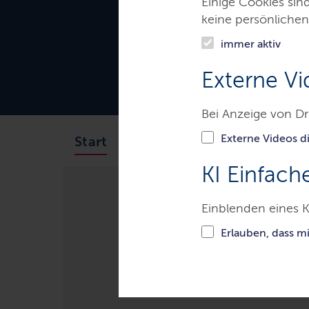
Einige Cookies sin
keine persönlichen
immer aktiv
Externe Vi
Bei Anzeige von Dr
Externe Videos di
Das Gericht
Aufgaben
Start
KI Einfach
Einblenden eines K
Gerichte & Justizbehörden
L
Erlauben, dass m
Studierendenp