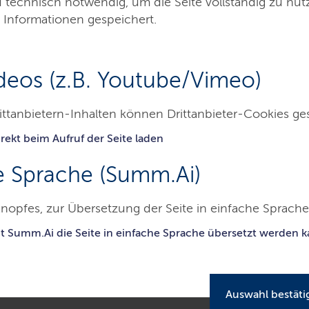
d technisch notwendig, um die Seite vollständig zu nu
 Informationen gespeichert.
deos (z.B. Youtube/Vimeo)
ittanbietern-Inhalten können Drittanbieter-Cookies ge
rekt beim Aufruf der Seite laden
Besucher & Service
Presse & Medien
Au
e Sprache (Summ.Ai)
nopfes, zur Übersetzung der Seite in einfache Sprache 
andgericht Itzehoe
Ausbildung & Beruf
Studierendenpraktikum
it Summ.Ai die Seite in einfache Sprache übersetzt werden 
raktikum
Auswahl bestäti