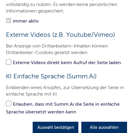
Landessozialgericht
vollständig zu nutzen. Es werden keine persönlichen
Informationen gespeichert.
Sozialgerichte
immer aktiv
Presse
Externe Videos (z.B. Youtube/Vimeo)
Service
Bei Anzeige von Drittanbietern-Inhalten können
Datenschutz Landessozialgericht
Drittanbieter-Cookies gesetzt werden.
Kontakt
Externe Videos direkt beim Aufruf der Seite laden
KI Einfache Sprache (Summ.Ai)
Schleswig-Holsteinisches
Einblenden eines Knopfes, zur Übersetzung der Seite in
Landessozialgericht
einfache Sprache mit KI.
Erlauben, dass mit Summ.Ai die Seite in einfache
Sprache übersetzt werden kann
Auswahl bestätigen
Alle auswählen
Gottorfstraße 2, 24837 Schleswig