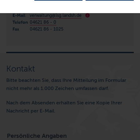
Schleswig-Holsteinisches Landessozialgericht
E-Mail
verwaltung@lsg.landsh.de
i
Telefon
04621 86 - 0
Fax
04621 86 - 1025
Kontakt
Bitte beachten Sie, dass Ihre Mitteilung im Formular
nicht mehr als 1.000 Zeichen umfassen darf.
Nach dem Absenden erhalten Sie eine Kopie Ihrer
Nachricht per E-Mail.
Persönliche Angaben