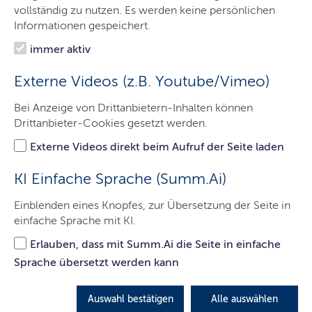
Das Finanzgericht
vollständig zu nutzen. Es werden keine persönlichen
Informationen gespeichert.
Entscheidungen
immer aktiv
Service
Externe Videos (z.B. Youtube/Vimeo)
Themen
Bei Anzeige von Drittanbietern-Inhalten können
Presse
Drittanbieter-Cookies gesetzt werden.
Kontakt
Externe Videos direkt beim Aufruf der Seite laden
So erreichen Sie uns
KI Einfache Sprache (Summ.Ai)
Einblenden eines Knopfes, zur Übersetzung der Seite in
einfache Sprache mit KI.
Erlauben, dass mit Summ.Ai die Seite in einfache
Sprache übersetzt werden kann
Auswahl bestätigen
Alle auswählen