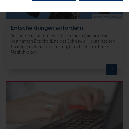
© HHS / www.pixelio.de
Entscheidungen anfordern
Sollten Sie daran interessiert sein, einen Abdruck einer
bestimmten Entscheidung des Schleswig-Holsteinischen
Finanzgerichts zu erhalten, so gibt es hierfür mehrere
Möglichkeiten.