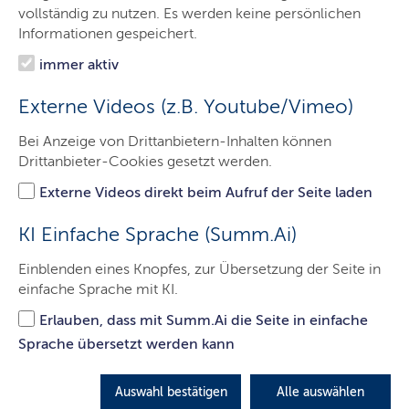
Das Gericht
vollständig zu nutzen. Es werden keine persönlichen
Informationen gespeichert.
Aufgaben
immer aktiv
Besucher & Service
Externe Videos (z.B. Youtube/Vimeo)
Ausbildung & Beruf
Bei Anzeige von Drittanbietern-Inhalten können
Kontakt
Drittanbieter-Cookies gesetzt werden.
Externe Videos direkt beim Aufruf der Seite laden
Zeugeninformationen
KI Einfache Sprache (Summ.Ai)
Einblenden eines Knopfes, zur Übersetzung der Seite in
einfache Sprache mit KI.
Einlasskontrolle
Erlauben, dass mit Summ.Ai die Seite in einfache
Sprache übersetzt werden kann
Besuch von Gerichtsverhandlungen
Auswahl bestätigen
Alle auswählen