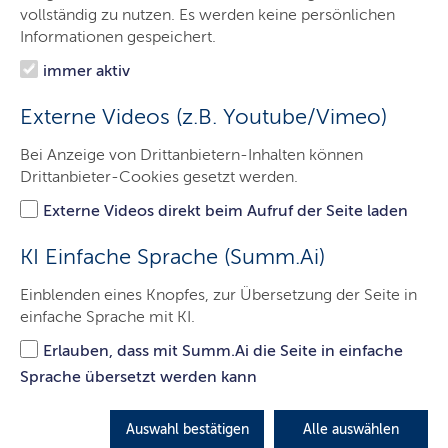
Das Gericht
vollständig zu nutzen. Es werden keine persönlichen
Informationen gespeichert.
Aufgaben
immer aktiv
Besucher & Service
Externe Videos (z.B. Youtube/Vimeo)
Ausbildung & Beruf
Bei Anzeige von Drittanbietern-Inhalten können
Kontakt
Drittanbieter-Cookies gesetzt werden.
Externe Videos direkt beim Aufruf der Seite laden
Mediation
KI Einfache Sprache (Summ.Ai)
Einblenden eines Knopfes, zur Übersetzung der Seite in
einfache Sprache mit KI.
Hier finden Sie die wichtigsten Informationen zur
Mediation bei der Güterichterin bzw. bei dem
Erlauben, dass mit Summ.Ai die Seite in einfache
Güterichter.
Sprache übersetzt werden kann
LETZTE AKTUALISIERUNG: 29.11.2021
Auswahl bestätigen
Alle auswählen