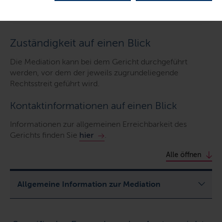
Inhalte dieser Seite
Zuständigkeit auf einen Blick
Die Mediation kann bei dem Gericht durchgeführt
werden, vor dem der jeweils zugrundeliegende
Rechtsstreit geführt wird.
Kontaktinformationen auf einen Blick
Informationen zur allgemeinen Erreichbarkeit des
Gerichts finden Sie
hier
.
Alle öffnen
Allgemeine Information zur Mediation