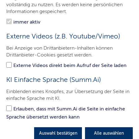
Das Gericht
vollständig zu nutzen. Es werden keine persönlichen
Informationen gespeichert.
Aufgaben
immer aktiv
Besucher & Service
Externe Videos (z.B. Youtube/Vimeo)
Ausbildung & Beruf
Bei Anzeige von Drittanbietern-Inhalten können
Kontakt
Drittanbieter-Cookies gesetzt werden.
Externe Videos direkt beim Aufruf der Seite laden
Zivilsachen
KI Einfache Sprache (Summ.Ai)
Einblenden eines Knopfes, zur Übersetzung der Seite in
einfache Sprache mit KI.
Hier finden Sie die wichtigsten Informationen zu
Zivilsachen.
Erlauben, dass mit Summ.Ai die Seite in einfache
Sprache übersetzt werden kann
LETZTE AKTUALISIERUNG: 29.11.2021
Auswahl bestätigen
Alle auswählen