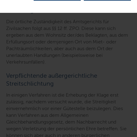
Zuständigkeit auf einen Blick
Die örtliche Zuständigkeit des Amtsgerichts für
Zivilsachen folgt aus §§ 12 ff. ZPO. Diese kann sich
ergeben aus dem Wohnsitz der/des Beklagten, aus dem
Erfüllungsort oder demjenigen Ort von Miet- oder
Pachträumlichkeiten, aber auch aus dem Ort der
unerlaubten Handlungen (beispielsweise bei
Verkehrsunfällen).
Verpflichtende außergerichtliche
Streitschlichtung
In einigen Verfahren ist die Erhebung der Klage erst
zulässig, nachdem versucht wurde, die Streitigkeit
einvernehmlich vor einer Gütestelle beizulegen. Dies
kann Verfahren aus dem Allgemeinen
Gleichbehandlungsgesetz, dem Nachbarrecht und
wegen Verletzung der persönlichen Ehre betreffen. Sie
können sich aber auch in anderen bürgerlichen