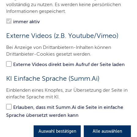
Das Gericht
vollständig zu nutzen. Es werden keine persönlichen
Informationen gespeichert.
Aufgaben
immer aktiv
Besucher & Service
Externe Videos (z.B. Youtube/Vimeo)
Ausbildung & Beruf
Bei Anzeige von Drittanbietern-Inhalten können
Kontakt
Drittanbieter-Cookies gesetzt werden.
Externe Videos direkt beim Aufruf der Seite laden
Nachlasssachen
KI Einfache Sprache (Summ.Ai)
Einblenden eines Knopfes, zur Übersetzung der Seite in
einfache Sprache mit KI.
Hier finden Sie die wichtigsten Informationen zu
Nachlasssachen.
Erlauben, dass mit Summ.Ai die Seite in einfache
Sprache übersetzt werden kann
LETZTE AKTUALISIERUNG: 18.03.2026
Auswahl bestätigen
Alle auswählen