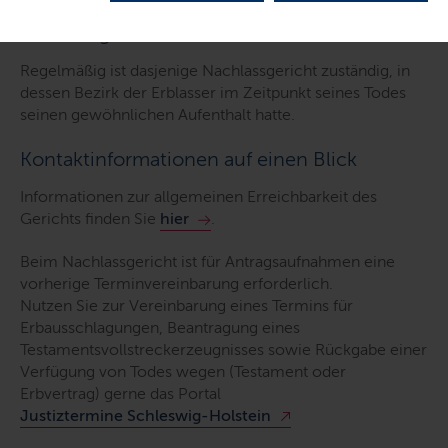
Zuständigkeit auf einen Blick
Regelmäßig ist dasjenige Nachlassgericht zuständig, in
dessen Bezirk der Erblasser im Zeitpunkt seines Todes
seinen gewöhnlichen Aufenthalt hatte.
Kontaktinformationen auf einen Blick
Informationen zur allgemeinen Erreichbarkeit des
Gerichts finden Sie
hier
.
Beim Nachlassgericht ist für Antragsaufnahmen eine
vorherige Terminvereinbarung erforderlich.
Nutzen Sie zur Vereinbarung eines Termins für
Erbausschlagungen, Beantragung eines
Testamentsvollstreckerzeugnisses sowie Rückgabe einer
Verfügung von Todes wegen (Testament oder
Erbvertrag) gerne das Portal
Justiztermine Schleswig-Holstein