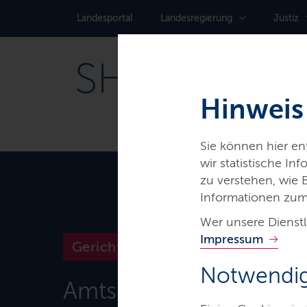
Landes­portal
Landes­regierung
Justiz
Hinweis
Sie können hier e
wir statistische I
zu verstehen, wie
Informationen zum
Wer unsere Dienstl
Impressum
Gerichte & Justizbehörden
Notwendig
Amtsgericht Lübeck