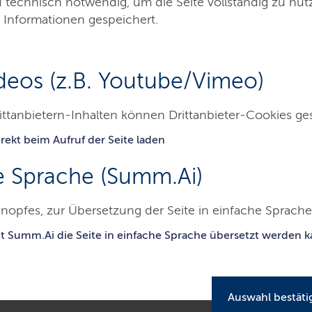
d technisch notwendig, um die Seite vollständig zu nu
 Informationen gespeichert.
deos (z.B. Youtube/Vimeo)
ittanbietern-Inhalten können Drittanbieter-Cookies ge
rekt beim Aufruf der Seite laden
Besucher & Service
Ausbildung & Beruf
e Sprache (Summ.Ai)
nopfes, zur Übersetzung der Seite in einfache Sprache 
mtsgericht Lübeck
Aufgaben
Nachlasssachen
it Summ.Ai die Seite in einfache Sprache übersetzt werden 
en
Auswahl bestäti