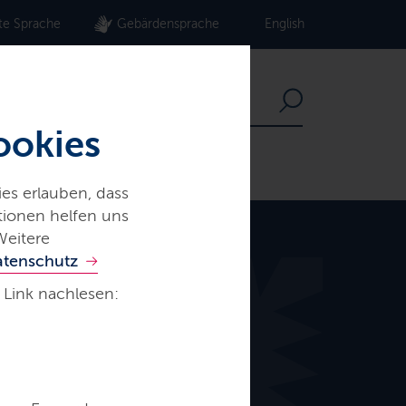
te Sprache
Gebärdensprache
English
ookies
es erlauben, dass
ationen helfen uns
Weitere
atenschutz
 Link nachlesen: