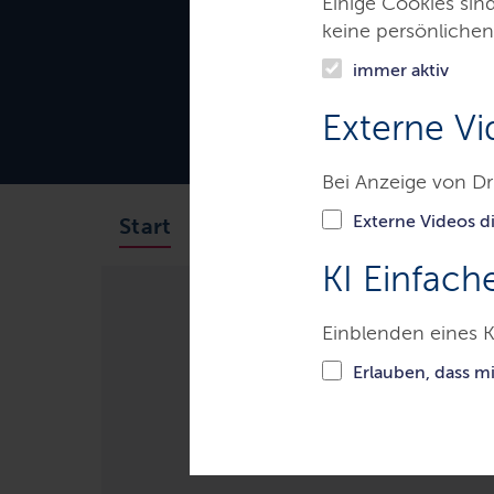
Einige Cookies sin
keine persönlichen
immer aktiv
Externe Vi
Bei Anzeige von Dr
Externe Videos di
Das Gericht
Aufgaben
Start
KI Einfach
Einblenden eines K
Gerichte & Justizbehörden
A
Erlauben, dass m
Nachlasssach