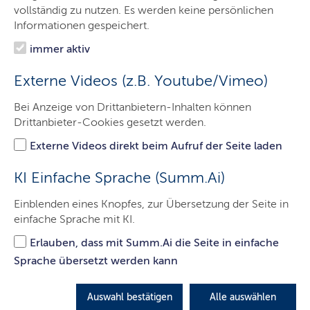
vollständig zu nutzen. Es werden keine persönlichen
Informationen gespeichert.
immer aktiv
Schuljahr 2025/26
Externe Videos (z.B. Youtube/Vimeo)
Schulen:
Bei Anzeige von Drittanbietern-Inhalten können
795 öffentliche allgemein bildende und berufsbildende
Drittanbieter-Cookies gesetzt werden.
Schulen:
Externe Videos direkt beim Aufruf der Seite laden
394 Grundschulen
KI Einfache Sprache (Summ.Ai)
86 Förderzentren und 12 Verbundsysteme (6
Einblenden eines Knopfes, zur Übersetzung der Seite in
Grundschulen und Förderzentren, 6
einfache Sprache mit KI.
Gemeinschaftsschulen und Förderzentren)
Erlauben, dass mit Summ.Ai die Seite in einfache
100 Gymnasien (inklusive 1 Abendgymnasium)
Sprache übersetzt werden kann
136 Gemeinschaftsschulen ohne Oberstufe (inklusive 1
Halligschule)
Auswahl bestätigen
Alle auswählen