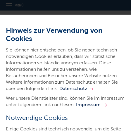
MENÜ
Hinweis zur Verwendung von
Cookies
Thema
Sie können hier entscheiden, ob Sie neben technisch
Schulsystem
notwendigen Cookies erlauben, dass wir statistische
Informationen vollständig anonym erfassen. Diese
Informationen helfen uns zu verstehen, wie
Besucherinnen und Besucher unsere Website nutzen.
Weitere Informationen zum Datenschutz erhalten Sie
über den folgenden Link:
Datenschutz
Bildung in Zahlen
Wer unsere Dienstleister sind, können Sie im Impressum
unter folgendem Link nachlesen:
Impressum
Die wichtigsten Zahlen zum schleswig-holsteinischen
Notwendige Cookies
Schulsystem auf einen Blick.
Einige Cookies sind technisch notwendig, um die Seite
LETZTE AKTUALISIERUNG: 29.05.2026