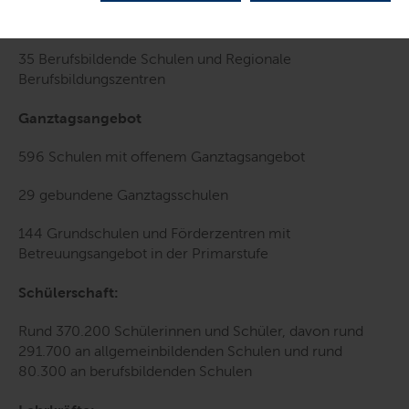
44 Gemeinschaftsschulen mit Oberstufe
35 Berufsbildende Schulen und Regionale
Berufsbildungszentren
Ganztagsangebot
596 Schulen mit offenem Ganztagsangebot
29 gebundene Ganztagsschulen
144 Grundschulen und Förderzentren mit
Betreuungsangebot in der Primarstufe
Schülerschaft:
Rund 370.200 Schülerinnen und Schüler, davon rund
291.700 an allgemeinbildenden Schulen und rund
80.300 an berufsbildenden Schulen