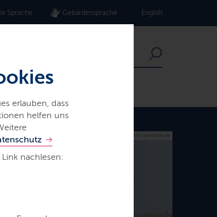
te Sprache
Gebärdensprache
English
ookies
es erlauben, dass
ationen helfen uns
Weitere
© W. Diederich / grafikfoto.de
atenschutz
 Link nachlesen: