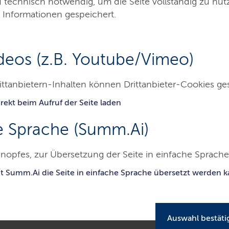
d technisch notwendig, um die Seite vollständig zu nu
 Informationen gespeichert.
deos (z.B. Youtube/Vimeo)
cherei & Aquakultur
Fischereiförderung
W
ittanbietern-Inhalten können Drittanbieter-Cookies ge
rekt beim Aufruf der Seite laden
e Sprache (Summ.Ai)
er
Fischerei
Vorübergehende Einstellung der Fischereitätigkeit
nopfes, zur Übersetzung der Seite in einfache Sprache 
e Einstellung der
it Summ.Ai die Seite in einfache Sprache übersetzt werden 
eit
Auswahl bestäti