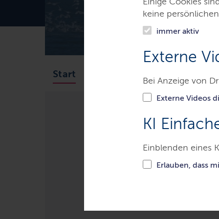
Einige Cookies sin
keine persönlichen
immer aktiv
Externe Vi
Angelfischerei
Berufsfis
Start
Bei Anzeige von Dr
Externe Videos di
KI Einfach
Themen
Küste, Wasser & Me
Einblenden eines K
Vorübergehend
Erlauben, dass m
Fischereitätigk