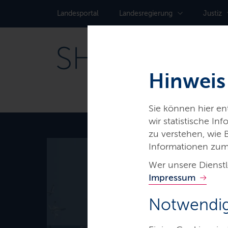
Landes­portal
Landes­regierung
Justiz
Hinweis
Sie können hier e
wir statistische I
zu verstehen, wie
Informationen zum
Wer unsere Dienstl
Thema
Impressum
Fischerei
Notwendig