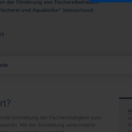
 der Förderung von Fischereibetrieben
scherei und Aquakultur“ bezuschusst
26
eite
rt?
H
nde Einstellung der Fischereitätigkeit zum
d
sourcen. Mit der Einstellung verbundene
I
A