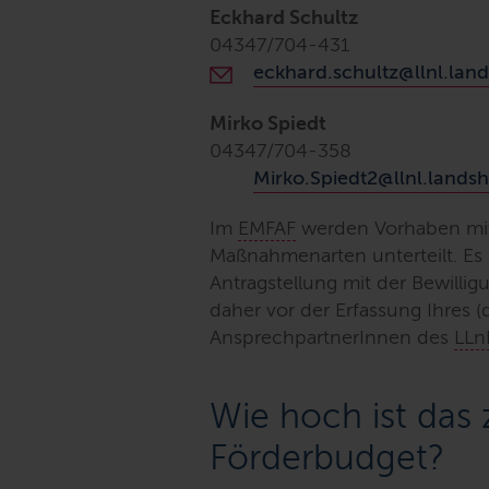
Eckhard Schultz
04347/704-431
eckhard.schultz@llnl.lan
Mirko Spiedt
04347/704-358
Mirko.Spiedt2@llnl.lands
Im
EMFAF
werden Vorhaben mit 
Maßnahmenarten unterteilt. Es is
Antragstellung mit der Bewill
daher vor der Erfassung Ihres (
AnsprechpartnerInnen des
LLn
Wie hoch ist das
Förderbudget?