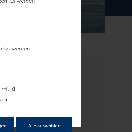
tzen. Es werden
eitere Informationen
setzt werden.
mit KI.
kann
gen
Alle auswählen